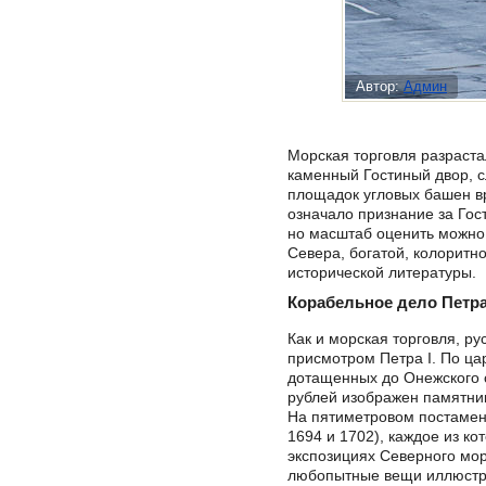
Автор:
Админ
Морская торговля разраста
каменный Гостиный двор, с
площадок угловых башен вр
означало признание за Гос
но масштаб оценить можно.
Севера, богатой, колоритн
исторической литературы.
Корабельное дело Петра
Как и морская торговля, р
присмотром Петра I. По ца
дотащенных до Онежского 
рублей изображен памятник
На пятиметровом постамент
1694 и 1702), каждое из к
экспозициях Северного мор
любопытные вещи иллюстри