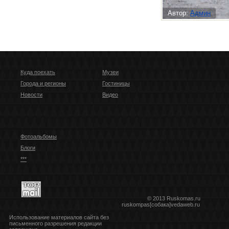
Автор:
Админ
Куда поехать
Музеи
Города и регионы
Гостиницы
Новости
Видео
Фотоальбомы
Блоги
***
© 2013 Ruskomas.ru
ruskompas[собака]vedaweb.ru
Использование материалов сайта без
письменного разрешения редакции