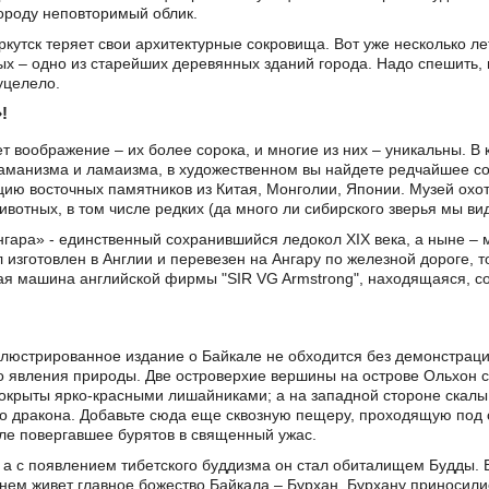
роду неповторимый облик.
Иркутск теряет свои архитектурные сокровища. Вот уже несколько л
 – одно из старейших деревянных зданий города. Надо спешить, 
 уцелело.
!
т воображение – их более сорока, и многие из них – уникальны. В
шаманизма и ламаизма, в художественном вы найдете редчайшее со
цию восточных памятников из Китая, Монголии, Японии. Музей охо
вотных, в том числе редких (да много ли сибирского зверья мы вид
гара» - единственный сохранившийся ледокол XIX века, а ныне – 
л изготовлен в Англии и перевезен на Ангару по железной дороге, 
ая машина английской фирмы "SIR VG Armstrong", находящаяся, с
ллюстрированное издание о Байкале не обходится без демонстрац
о явления природы. Две островерхие вершины на острове Ольхон 
окрыты ярко-красными лишайниками; а на западной стороне скал
 дракона. Добавьте сюда еще сквозную пещеру, проходящую под с
ле повергавшее бурятов в священный ужас.
а с появлением тибетского буддизма он стал обиталищем Будды. 
 нем живет главное божество Байкала – Бурхан. Бурхану приносил