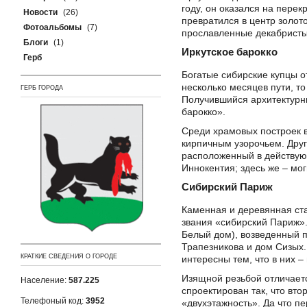
году, он оказался на перек
Новости
(26)
превратился в центр золот
Фотоальбомы
(7)
прославленные декабристы,
Блоги
(1)
Иркутское барокко
Герб
Богатые сибирские купцы о
несколько месяцев пути, т
ГЕРБ ГОРОДА
Получившийся архитектурны
барокко».
Среди храмовых построек 
кирпичным узорочьем. Друг
расположенный в действую
Иннокентия; здесь же – мо
Сибирский Париж
Каменная и деревянная ста
звания «сибирский Париж»
Белый дом), возведенный п
Трапезникова и дом Сизых.
КРАТКИЕ СВЕДЕНИЯ О ГОРОДЕ
интересны тем, что в них 
Изящной резьбой отличает
Население:
587.225
спроектирован так, что вто
Телефоный код:
3952
«двухэтажность». Да что п