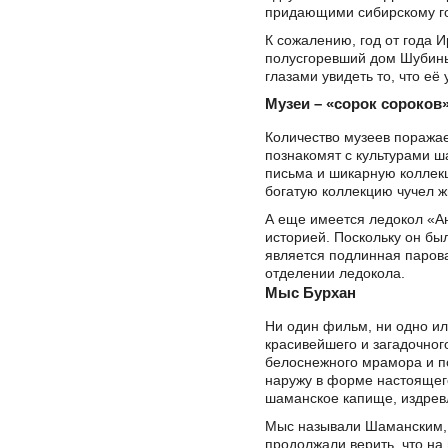
придающими сибирскому го
К сожалению, год от года 
полусгоревший дом Шубиных
глазами увидеть то, что её
Музеи – «сорок сороков»
Количество музеев поражае
познакомят с культурами 
письма и шикарную коллек
богатую коллекцию чучел жи
А еще имеется ледокол «Ан
историей. Поскольку он бы
является подлинная паров
отделении ледокола.
Мыс Бурхан
Ни один фильм, ни одно и
красивейшего и загадочног
белоснежного мрамора и п
наружу в форме настоящего
шаманское капище, издрев
Мыс называли Шаманским, 
продолжали верить, что на