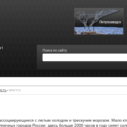
 !
Поиск по сайту
АСТЬ
/
ИРКУТСК
ассоциирующееся с лютым холодом и трескучим морозом. Мало кто 
олнечных городов России: здесь больше 2000 часов в году сияет со