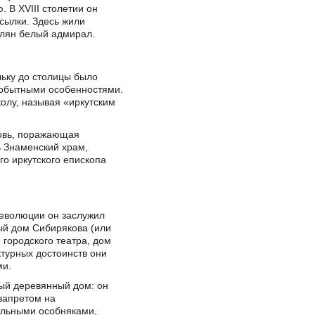
. В XVIII столетии он
сылки. Здесь жили
релян белый адмирал.
льку до столицы было
амобытными особенностями.
олу, называя «иркутским
ковь, поражающая
ь Знаменский храм,
о иркутского епископа
революции он заслужил
ый дом Сибирякова (или
 городского театра, дом
турных достоинств они
ми.
ый деревянный дом: он
 запретом на
тельными особняками,