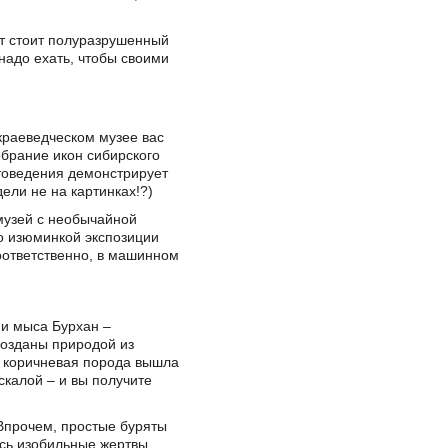
ет стоит полуразрушенный
надо ехать, чтобы своими
 краеведческом музее вас
брание икон сибирского
товедения демонстрирует
ели не на картинках!?)
музей с необычайной
то изюминкой экспозиции
оответственно, в машинном
ии мыса Бурхан –
созданы природой из
ы коричневая порода вышла
калой – и вы получите
Впрочем, простые буряты
ись изобильные жертвы,