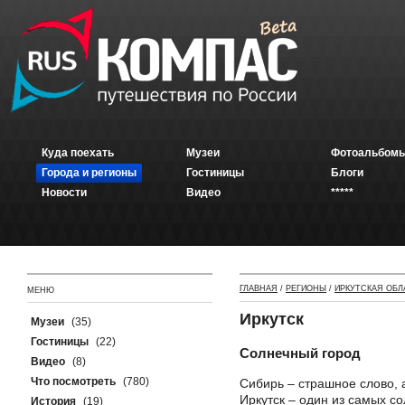
Куда поехать
Музеи
Фотоальбомы
Города и регионы
Гостиницы
Блоги
Новости
Видео
*****
ГЛАВНАЯ
/
РЕГИОНЫ
/
ИРКУТСКАЯ ОБЛ
МЕНЮ
Иркутск
Музеи
(35)
Гостиницы
(22)
Солнечный город
Видео
(8)
Что посмотреть
(780)
Сибирь – страшное слово, 
Иркутск – один из самых с
История
(19)