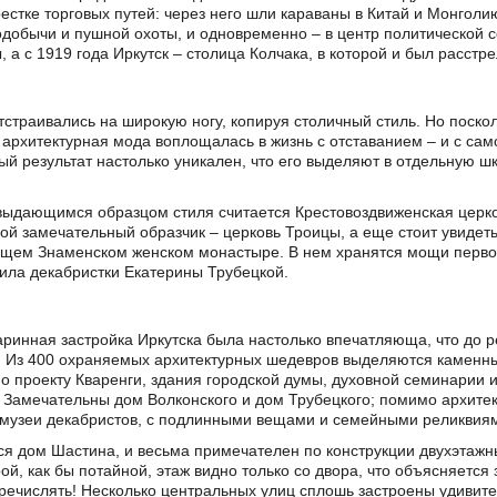
рестке торговых путей: через него шли караваны в Китай и Монголию
одобычи и пушной охоты, и одновременно – в центр политической с
 а с 1919 года Иркутск – столица Колчака, в которой и был расст
тстраивались на широкую ногу, копируя столичный стиль. Но поско
о архитектурная мода воплощалась в жизнь с отставанием – и с с
й результат настолько уникален, что его выделяют в отдельную шк
выдающимся образцом стиля считается Крестовоздвиженская цер
ой замечательный образчик – церковь Троицы, а еще стоит увидет
щем Знаменском женском монастыре. В нем хранятся мощи первог
гила декабристки Екатерины Трубецкой.
ринная застройка Иркутска была настолько впечатляюща, что до 
. Из 400 охраняемых архитектурных шедевров выделяются каменн
о проекту Кваренги, здания городской думы, духовной семинарии и
 Замечательны дом Волконского и дом Трубецкого; помимо архитек
– музеи декабристов, с подлинными вещами и семейными реликвия
ся дом Шастина, и весьма примечателен по конструкции двухэтажн
рой, как бы потайной, этаж видно только со двора, что объясняется
еречислять! Несколько центральных улиц сплошь застроены удиви