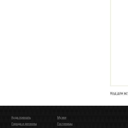
Кoд для вс
Куда поехать
Музеи
Города и регионы
Гостиницы