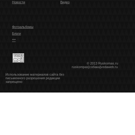
Новости
Видео
Фотоальбомы
Блоги
***
© 2013 Ruskomas.ru
ruskompas[собака]vedaweb.ru
Использование материалов сайта без
письменного разрешения редакции
запрещено