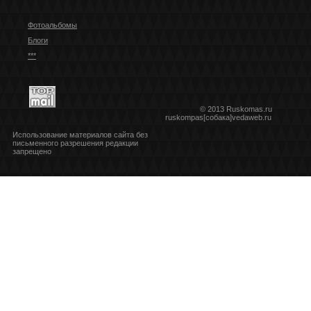
Фотоальбомы
Блоги
***
© 2013 Ruskomas.ru
ruskompas[собака]vedaweb.ru
Использование материалов сайта без
письменного разрешения редакции
запрещено