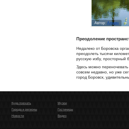
Автор:
Админ
Преодоление пространс
Недалеко от Боровска орга
преодолеть тысячи километ
русскую избу, просторный 
Здесь можно переночевать 
совсем недавно, но уже сег
город Боровск, удивительн
Куда поехать
Музеи
Города и регионы
Гостиницы
Новости
Видео