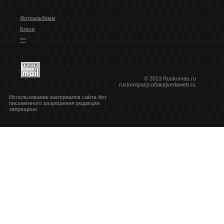
Фотоальбомы
Блоги
***
© 2013 Ruskomas.ru
ruskompas[собака]vedaweb.ru
Использование материалов сайта без
письменного разрешения редакции
запрещено