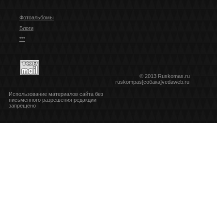
Фотоальбомы
Блоги
***
© 2013 Ruskomas.ru
ruskompas[собака]vedaweb.ru
Использование материалов сайта без
письменного разрешения редакции
запрещено