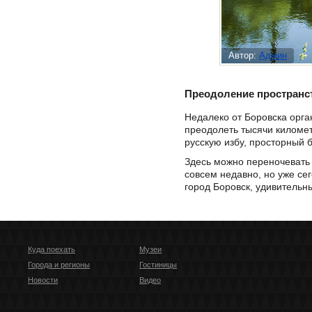
Автор:
Админ
Преодоление пространс
Недалеко от Боровска орга
преодолеть тысячи километ
русскую избу, просторный 
Здесь можно переночевать 
совсем недавно, но уже сег
город Боровск, удивительн
Куда поехать
Музеи
Города и регионы
Гостиницы
Новости
Видео