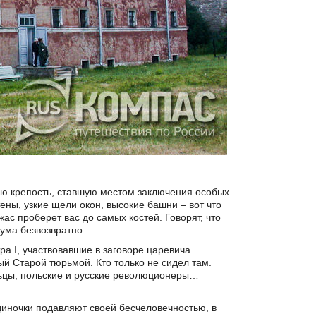
ю крепость, ставшую местом заключения особых
тены, узкие щели окон, высокие башни – вот что
ас проберет вас до самых костей. Говорят, что
ума безвозвратно.
а I, участвовавшие в заговоре царевича
й Старой тюрьмой. Кто только не сидел там.
льцы, польские и русские революционеры…
диночки подавляют своей бесчеловечностью, в