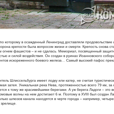
 по которому в осажденный Ленинград доставляли продовольствие
орона крепости была вопросом жизни и смерти. Крепость снова с
ым огнем фашистов – и не сдалась. Мемориал, посвященный защит
тью и силой воздействия. Он создан в руинах Иоанновского собор
ентов искореженного боевого железа… Самый высокий пафос прекл
ель Шлиссельбурга имеет лодку или катер, не считая туристически
ая затея. Уникальная река Нева, протяженностью всего 79 км, за 
ается к тому же красивейшими берегами. А уж берега Ладоги – это 
мовые волны на нем достигают 6 м. Поэтому в XVIII был создан 
олько шлюзов канала находятся в черте города – например, четыр
о зрелище.