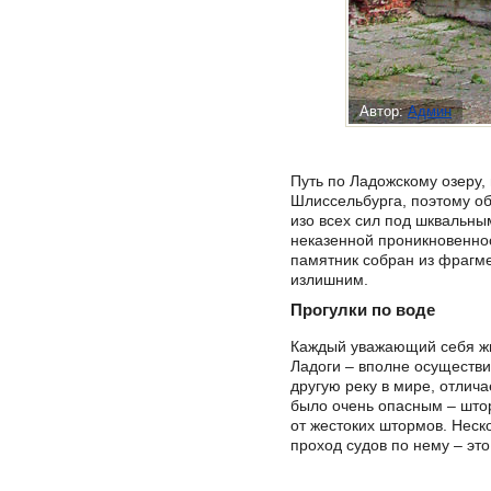
Автор:
Админ
Путь по Ладожскому озеру,
Шлиссельбурга, поэтому об
изо всех сил под шквальн
неказенной проникновеннос
памятник собран из фрагм
излишним.
Прогулки по воде
Каждый уважающий себя жит
Ладоги – вполне осуществим
другую реку в мире, отлич
было очень опасным – штор
от жестоких штормов. Неск
проход судов по нему – эт