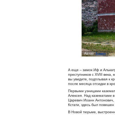
Автор:
Админ
А еще – замок Иф и Алька
преступников с XVIII века,
вы увидите, подплывая к кр
после месяца отсидки в кр
Первыми узницами каземато
Алексея. Над казематами в
Царевич Иоанн Антонович, 
Кстати, здесь был повешен
В Новой тюрьме, выстроенн