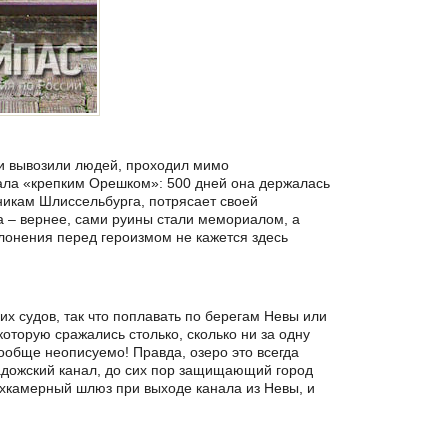
 и вывозили людей, проходил мимо
тала «крепким Орешком»: 500 дней она держалась
никам Шлиссельбурга, потрясает своей
а – вернее, сами руины стали мемориалом, а
онения перед героизмом не кажется здесь
х судов, так что поплавать по берегам Невы или
которую сражались столько, сколько ни за одну
вообще неописуемо! Правда, озеро это всегда
Ладожский канал, до сих пор защищающий город
ехкамерный шлюз при выходе канала из Невы, и