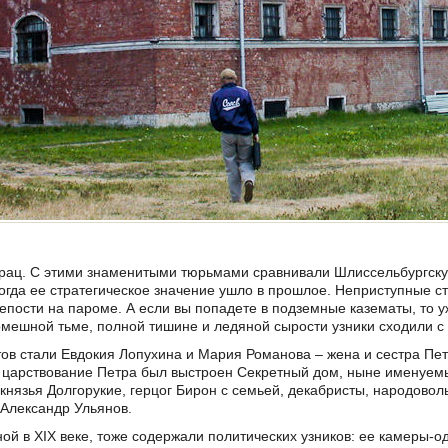
трац. С этими знаменитыми тюрьмами сравнивали Шлиссельбургску
 когда ее стратегическое значение ушло в прошлое. Неприступные с
епости на пароме. А если вы попадете в подземные казематы, то уж
омешной тьме, полной тишине и ледяной сырости узники сходили с 
в стали Евдокия Лопухина и Мария Романова – жена и сестра Петр
 царствование Петра был выстроен Секретный дом, ныне именуемы
князья Долгорукие, герцог Бирон с семьей, декабристы, народово
 Александр Ульянов.
ой в XIX веке, тоже содержали политических узников: ее камеры-о