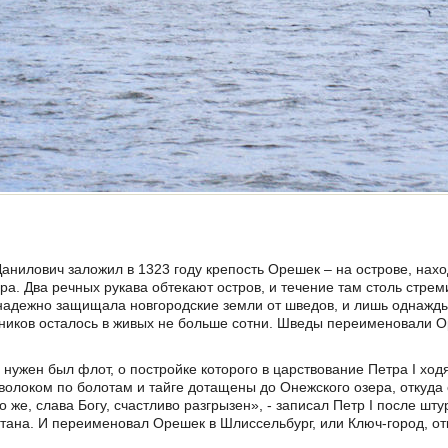
анилович заложил в 1323 году крепость Орешек – на острове, нах
ра. Два речных рукава обтекают остров, и течение там столь стре
адежно защищала новгородские земли от шведов, и лишь однажды 
тников осталось в живых не больше сотни. Шведы переименовали О
.
нужен был флот, о постройке которого в царствование Петра I ход
 волоком по болотам и тайге дотащены до Онежского озера, откуда 
о же, слава Богу, счастливо разгрызен», - записал Петр I после шту
ана. И переименовал Орешек в Шлиссельбург, или Ключ-город, от