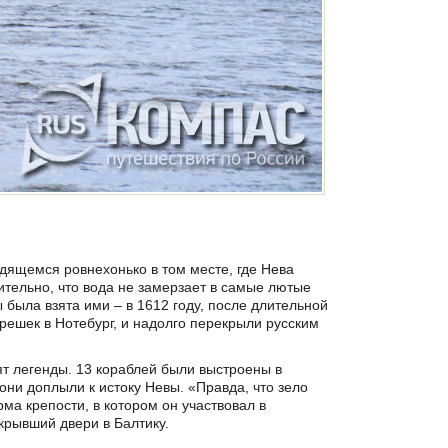
одящемся ровнехонько в том месте, где Нева
мительно, что вода не замерзает в самые лютые
была взята ими – в 1612 году, после длительной
решек в Нотебург, и надолго перекрыли русским
ят легенды. 13 кораблей были выстроены в
они доплыли к истоку Невы. «Правда, что зело
рма крепости, в котором он участвовал в
крывший двери в Балтику.