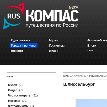
Куда поехать
Музеи
Фотоальбомы
Города и регионы
Гостиницы
Блоги
Новости
Видео
*****
ГЛАВНАЯ
/
РЕГИОНЫ
/
ЛЕНИНГРАДСКАЯ
МЕНЮ
Шлиссельбург
Музеи
(2)
Видео
(7)
Что посмотреть
(51)
История
(20)
Фотоальбомы
(1)