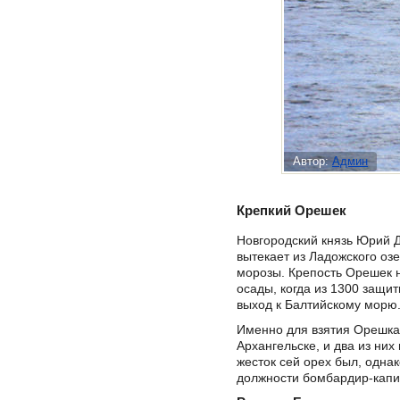
Автор:
Админ
Крепкий Орешек
Новгородский князь Юрий Д
вытекает из Ладожского озе
морозы. Крепость Орешек н
осады, когда из 1300 защи
выход к Балтийскому морю
Именно для взятия Орешка 
Архангельске, и два из них
жесток сей орех был, однак
должности бомбардир-капит