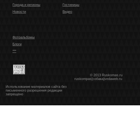
Города и регионы
Гостиницы
Новости
Видео
Фотоальбомы
Блоги
***
© 2013 Ruskomas.ru
ruskompas[собака]vedaweb.ru
Использование материалов сайта без
письменного разрешения редакции
запрещено