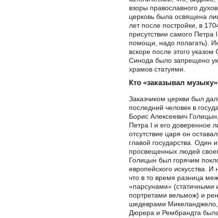
взоры православного духов
церковь была освящена ли
лет после постройки, в 1704
присутствии самого Петра I 
помощи, надо полагать). И
вскоре после этого указом
Синода было запрещено у
храмов статуями.
Кто «заказывал музыку»
Заказчиком церкви был дал
последний человек в госуда
Борис Алексеевич Голицын,
Петра I и его доверенное л
отсутствие царя он остава
главой государства. Один 
просвещенных людей своег
Голицын был горячим покл
европейского искусства. И 
что в то время разница меж
«парсунами» (статичными 
портретами вельмож) и ре
шедеврами Микеланджело,
Дюрера и Рембрандта была