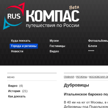
Куда поехать
Музеи
Фотоальбомы
Города и регионы
Гостиницы
Блоги
Новости
Видео
*****
ГЛАВНАЯ
/
РЕГИОНЫ
/
МОСКОВСКАЯ О
МЕНЮ
Дубровицы
Видео
(4)
История
(21)
Итальянское барокко п
Как доехать
В 40 км на юг от Москвы, в
Дубровицы под Подольском