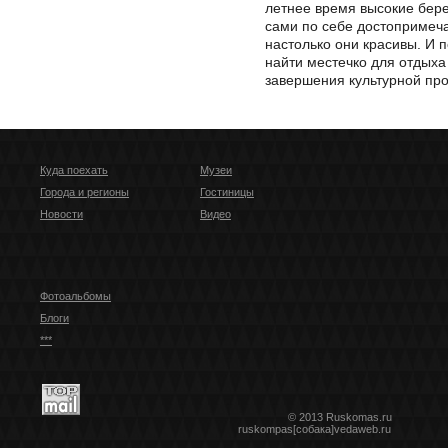
летнее время высокие бер
сами по себе достопримеча
настолько они красивы. И 
найти местечко для отдыха
завершения культурной пр
Куда поехать
Музеи
Города и регионы
Гостиницы
Новости
Видео
Фотоальбомы
Блоги
***
© 2013 Ruskomas.ru
ruskompas[собака]vedaweb.ru