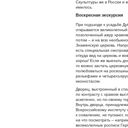
Скульптуры же в России и в
имелось.
Воскресная экскурсия
При подъезде к усадьбе Д
открывается великолепный
позолоченный ажур храмово
потом – и на всю необыкн
Знаменскую церковь. Напр
есть специальная смотров
откуда вид на церковь и в
хорош! Если же выехать до
то можно застать церковну
полюбоваться на роскошны
рельефами и четырехъяру
иконостасом.
Дворец, выстроенный в сти
по контрасту с храмом выгл
аскетично, но по-своему т
Внутрь дворца, принадлеж
Всероссийскому институту 
к сожалению, не пускают, х
на что посмотреть – напри
великолепные росписи Герб