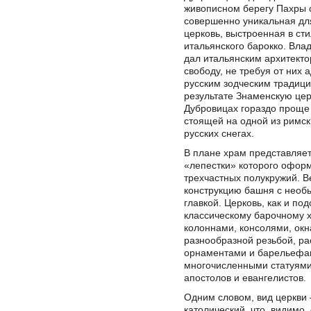
живописном берегу Пахры 
совершенно уникальная дл
церковь, выстроенная в ст
итальянского барокко. Вла
дал итальянским архитект
свободу, не требуя от них 
русским зодческим традици
результате Знаменскую цер
Дубровицах гораздо проще
стоящей на одной из римск
русских снегах.
В плане храм представляет
«лепестки» которого офор
трехчастных полукружий. В
конструкцию башня с необ
главкой. Церковь, как и по
классическому барочному 
колоннами, консолями, окн
разнообразной резьбой, р
орнаментами и барельефам
многочисленными статуями
апостолов и евангелистов.
Одним словом, вид церкви
католический, что, видимо,