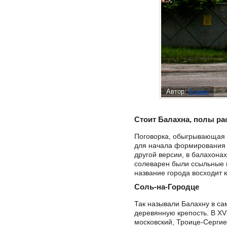
Автор:
Админ
Стоит Балахна, полы р
Поговорка, обыгрывающая н
для начала формирования 
другой версии, в балахона
солеварен были ссыльные н
название города восходит 
Соль-на-Городце
Так называли Балахну в са
деревянную крепость. В X
московский, Троице-Сергие