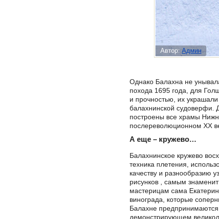
Автор:
Админ
Однако Балахна не унывала
похода 1695 года, для Гол
и прочностью, их украшали 
балахнинской судоверфи. Д
построены все храмы Нижн
послереволюционном XX век
А еще – кружево…
Балахнинское кружево восх
техника плетения, использ
качеству и разнообразию у
рисунков , самым знаменит
мастерицам сама Екатерина
винограда, которые соперн
Балахне предпринимаются 
демонстрирующем великоле