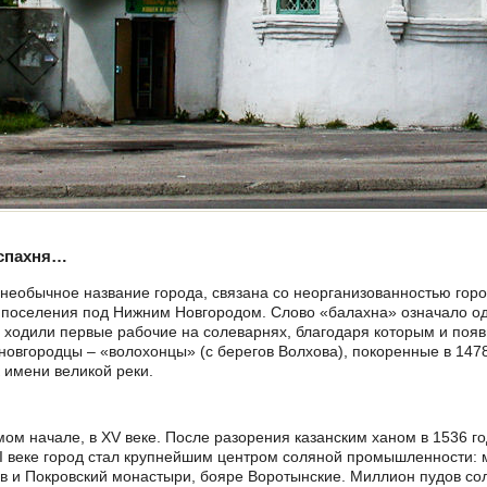
аспахня…
еобычное название города, связана со неорганизованностью горо
поселения под Нижним Новгородом. Слово «балахна» означало оде
х ходили первые рабочие на солеварнях, благодаря которым и поя
овгородцы – «волохонцы» (с берегов Волхова), покоренные в 1478 г
к имени великой реки.
мом начале, в XV веке. После разорения казанским ханом в 1536 г
VI веке город стал крупнейшим центром соляной промышленности:
в и Покровский монастыри, бояре Воротынские. Миллион пудов соли