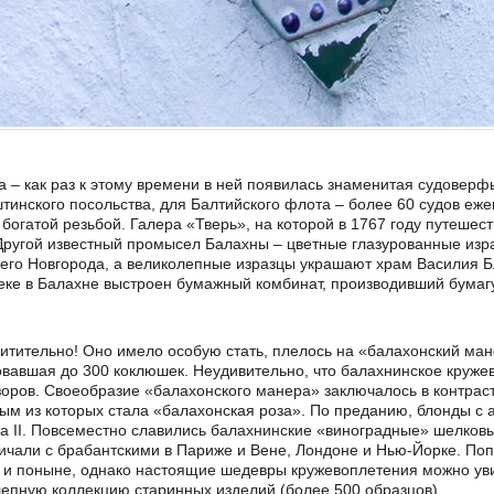
 – как раз к этому времени в ней появилась знаменитая судоверфь
штинского посольства, для Балтийского флота – более 60 судов еж
богатой резьбой. Галера «Тверь», на которой в 1767 году путешест
ругой известный промысел Балахны – цветные глазурованные изра
его Новгорода, а великолепные изразцы украшают храм Василия Бл
е в Балахне выстроен бумажный комбинат, производивший бумагу 
итительно! Оно имело особую стать, плелось на «балахонский ман
овавшая до 300 коклюшек. Неудивительно, что балахнинское кружев
зоров. Своеобразие «балахонского манера» заключалось в контраст
ым из которых стала «балахонская роза». По преданию, блонды с
 II. Повсеместно славились балахнинские «виноградные» шелковы
ичали с брабантскими в Париже и Вене, Лондоне и Нью-Йорке. По
и поныне, однако настоящие шедевры кружевоплетения можно увид
пную коллекцию старинных изделий (более 500 образцов).