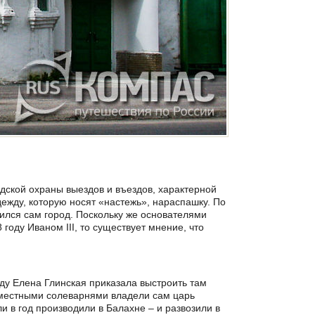
дской охраны выездов и въездов, характерной
жду, которую носят «настежь», нараспашку. По
вился сам город. Поскольку же основателями
оду Иваном III, то существует мнение, что
оду Елена Глинская приказала выстроить там
 местными солеварнями владели сам царь
 в год производили в Балахне – и развозили в