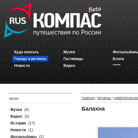
Куда поехать
Музеи
Фотоальбомы
Города и регионы
Гостиницы
Блоги
Новости
Видео
*****
ГЛАВНАЯ
/
РЕГИОНЫ
/
НИЖЕГОРОДСКА
МЕНЮ
Балахна
Музеи
(4)
Видео
(2)
История
(17)
Новости
(1)
Фотоальбомы
(2)