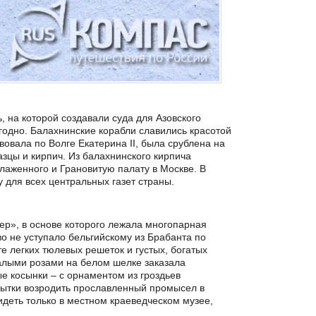
, на которой создавали суда для Азовского
егодно. Балахнинские корабли славились красотой
вовала по Волге Екатерина II, была срублена на
зцы и кирпич. Из балахнинского кирпича
аженного и Грановитую палату в Москве. В
для всех центральных газет страны.
ер», в основе которого лежала многопарная
о не уступало бельгийскому из Брабанта по
е легких тюлевых решеток и густых, богатых
 алыми розами на белом шелке заказала
е косынки – с орнаментом из гроздьев
пытки возродить прославленный промысел в
еть только в местном краеведческом музее,