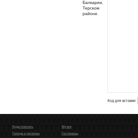
Балкарии,
Терском
районе.
Кoд для вставки:
Куда поехать
Музеи
Города и регионы
Гостиницы