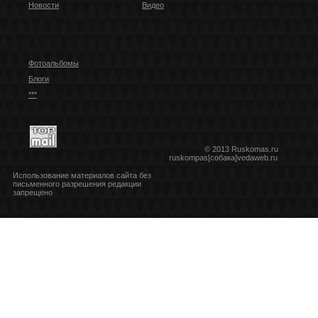
Новости
Видео
Фотоальбомы
Блоги
***
© 2013 Ruskomas.ru
ruskompas[собака]vedaweb.ru
Использование материалов сайта без
письменного разрешения редакции
запрещено