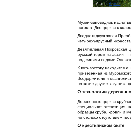
Автор:
Админ
Музей-заповедник насчитыв
погоста. Две церкви с кол
Двадцатидвухглавая Преобр
четырехъярусный иконостас
Девятиглавая Покровская ц
русский терем из сказки –
над синими водами Онежск
К юго-востоку находится е
привезенная из Муромског
Вседержителя и евангелисто
на какие другие: акустика 
О технологии деревянно
Деревянные церкви срублен
специальная экспозиция, н
образцы сруба, кровли и ку
не столько отсутствием гво
О крестьянском быте