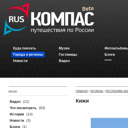
Куда поехать
Музеи
Фотоальбомы
Города и регионы
Гостиницы
Блоги
Новости
Видео
*****
ГЛАВНАЯ
/
РЕГИОНЫ
/
РЕСПУБЛИКА КА
МЕНЮ
Кижи
Видео
(12)
Что посмотреть
(93)
История
(14)
Новости
(3)
Блоги
(1)