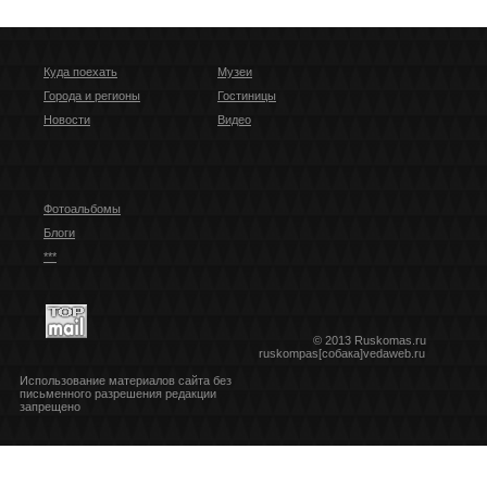
Куда поехать
Музеи
Города и регионы
Гостиницы
Новости
Видео
Фотоальбомы
Блоги
***
© 2013 Ruskomas.ru
ruskompas[собака]vedaweb.ru
Использование материалов сайта без
письменного разрешения редакции
запрещено