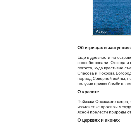
Автор:
Админ
Об игрищах и заступнич
Еще в древности на остров
способствовали. Отсюда и н
погоста, куда крестьяне с
Спасова и Покрова Богород
период Северной войны, не
получив приказ бомбить ос
О красоте
Пейзажи Онежского озера, 
извилистые проливы между
ясной прелести природы от
О церквях и иконах