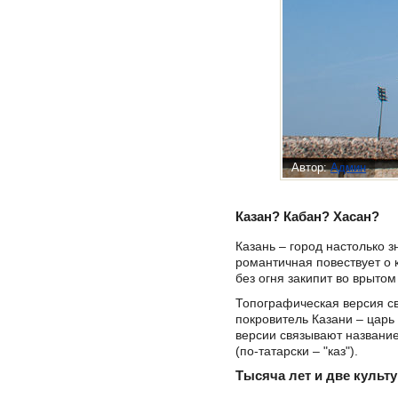
Автор:
Админ
Казан? Кабан? Хасан?
Казань – город настолько 
романтичная повествует о к
без огня закипит во врытом
Топографическая версия св
покровитель Казани – царь
версии связывают название 
(по-татарски – "каз").
Тысяча лет и две культ