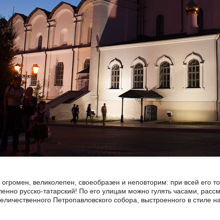
 огромен, великолепен, своеобразен и неповторим: при всей его 
ленно русско-татарский! По его улицам можно гулять часами, расс
личественного Петропавловского собора, выстроенного в стиле н