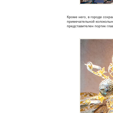
Автор:
Админ
Кроме него, в городе сохр
примечательной колокольне
представителен портик глав