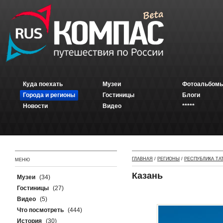
Куда поехать
Музеи
Фотоальбомы
Города и регионы
Гостиницы
Блоги
Новости
Видео
*****
ГЛАВНАЯ
/
РЕГИОНЫ
/
РЕСПУБЛИКА ТА
МЕНЮ
Казань
Музеи
(34)
Гостиницы
(27)
Видео
(5)
Что посмотреть
(444)
История
(30)