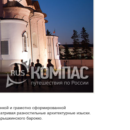
тонкой и грамотно сформированной
матривая разностильные архитектурные изыски.
арышкинского барокко.