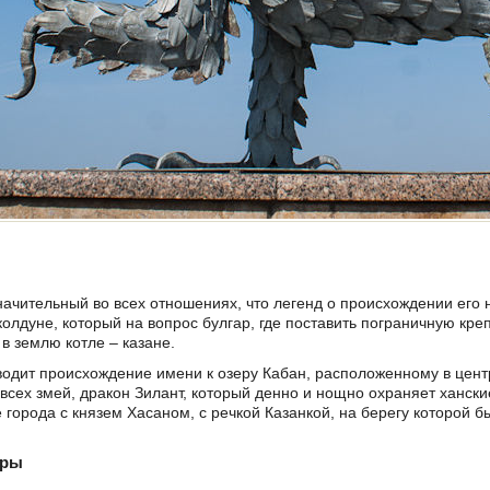
значительный во всех отношениях, что легенд о происхождении его
олдуне, который на вопрос булгар, где поставить пограничную креп
 в землю котле – казане.
одит происхождение имени к озеру Кабан, расположенному в цент
 всех змей, дракон Зилант, который денно и нощно охраняет хански
города с князем Хасаном, с речкой Казанкой, на берегу которой б
уры