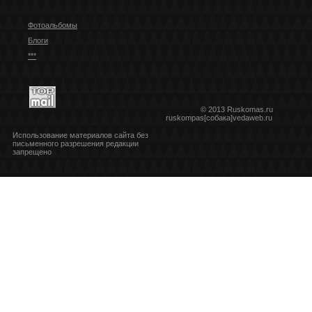
Фотоальбомы
Блоги
***
© 2013 Ruskomas.ru
ruskompas[собака]vedaweb.ru
Использование материалов сайта без
письменного разрешения редакции
запрещено