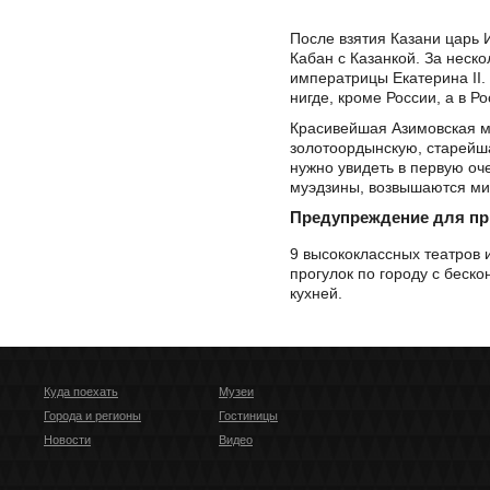
После взятия Казани царь 
Кабан с Казанкой. За неск
императрицы Екатерина II.
нигде, кроме России, а в Р
Красивейшая Азимовская м
золотоордынскую, старейша
нужно увидеть в первую оч
муэдзины, возвышаются мина
Предупреждение для п
9 высококлассных театров 
прогулок по городу с беск
кухней.
Куда поехать
Музеи
Города и регионы
Гостиницы
Новости
Видео