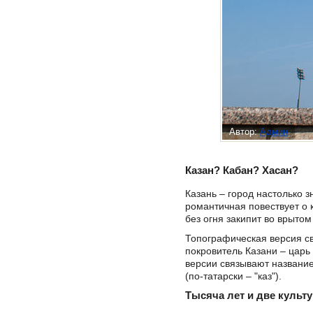
Автор:
Админ
Казан? Кабан? Хасан?
Казань – город настолько 
романтичная повествует о к
без огня закипит во врытом
Топографическая версия св
покровитель Казани – царь
версии связывают название 
(по-татарски – "каз").
Тысяча лет и две культ