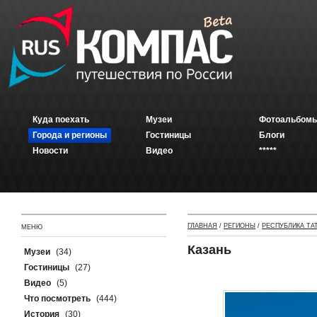
Куда поехать
Музеи
Фотоальбомы
Города и регионы
Гостиницы
Блоги
Новости
Видео
*****
ГЛАВНАЯ
/
РЕГИОНЫ
/
РЕСПУБЛИКА ТА
МЕНЮ
Казань
Музеи
(34)
Гостиницы
(27)
Видео
(5)
Что посмотреть
(444)
История
(30)