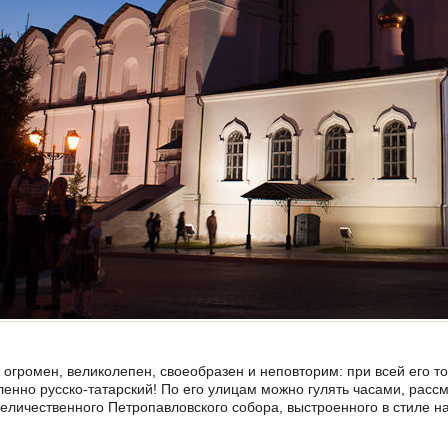
 огромен, великолепен, своеобразен и неповторим: при всей его 
ленно русско-татарский! По его улицам можно гулять часами, расс
личественного Петропавловского собора, выстроенного в стиле н