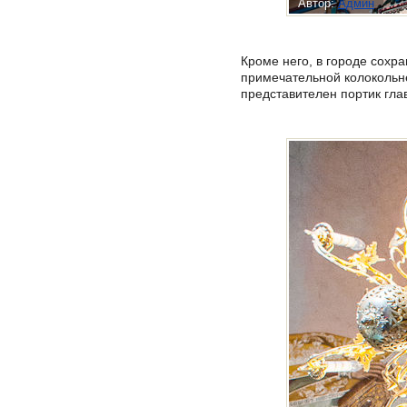
Автор:
Админ
Кроме него, в городе сохр
примечательной колокольне
представителен портик глав