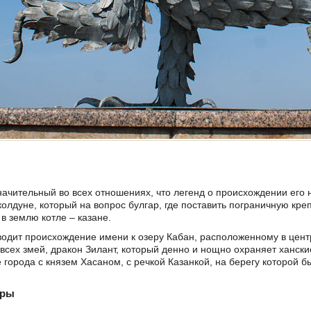
значительный во всех отношениях, что легенд о происхождении его
олдуне, который на вопрос булгар, где поставить пограничную креп
 в землю котле – казане.
одит происхождение имени к озеру Кабан, расположенному в цент
 всех змей, дракон Зилант, который денно и нощно охраняет хански
города с князем Хасаном, с речкой Казанкой, на берегу которой б
уры