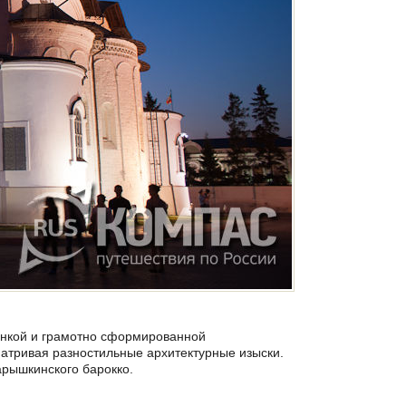
тонкой и грамотно сформированной
матривая разностильные архитектурные изыски.
арышкинского барокко.