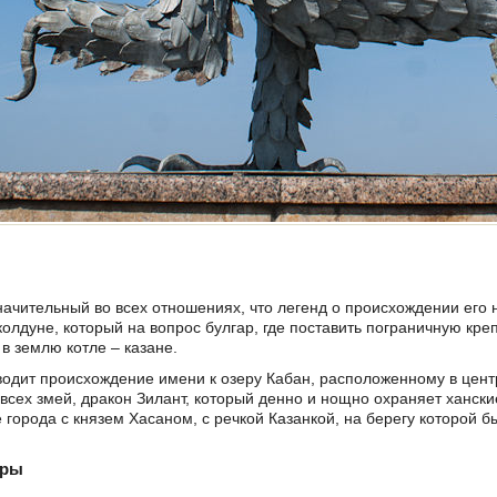
значительный во всех отношениях, что легенд о происхождении его
олдуне, который на вопрос булгар, где поставить пограничную креп
 в землю котле – казане.
одит происхождение имени к озеру Кабан, расположенному в цент
 всех змей, дракон Зилант, который денно и нощно охраняет хански
города с князем Хасаном, с речкой Казанкой, на берегу которой б
уры