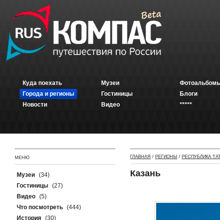
Куда поехать
Музеи
Фотоальбомы
Города и регионы
Гостиницы
Блоги
Новости
Видео
*****
ГЛАВНАЯ
/
РЕГИОНЫ
/
РЕСПУБЛИКА ТА
МЕНЮ
Казань
Музеи
(34)
Гостиницы
(27)
Видео
(5)
Что посмотреть
(444)
История
(30)