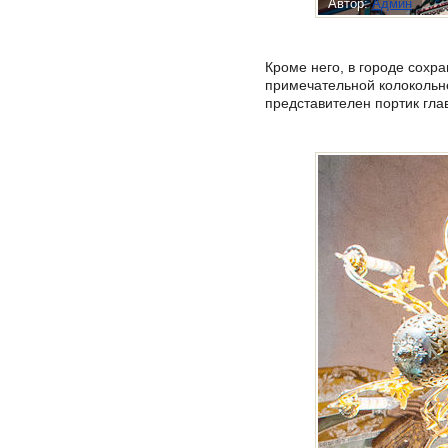
Автор:
Админ
Кроме него, в городе сохр
примечательной колокольне
представителен портик глав