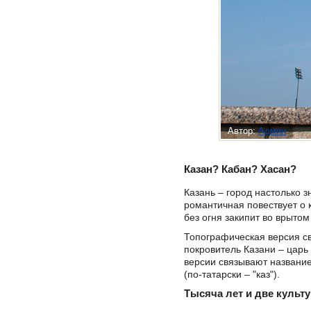
Автор:
Админ
Казан? Кабан? Хасан?
Казань – город настолько 
романтичная повествует о к
без огня закипит во врытом
Топографическая версия св
покровитель Казани – царь
версии связывают название 
(по-татарски – "каз").
Тысяча лет и две культ