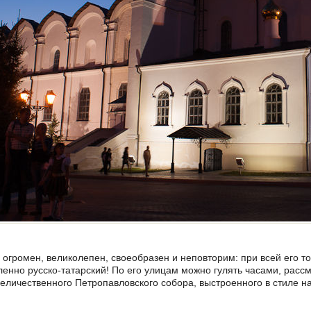
 огромен, великолепен, своеобразен и неповторим: при всей его 
ленно русско-татарский! По его улицам можно гулять часами, расс
личественного Петропавловского собора, выстроенного в стиле н