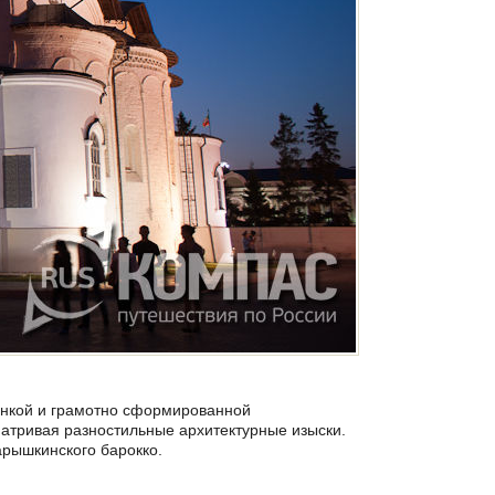
тонкой и грамотно сформированной
матривая разностильные архитектурные изыски.
арышкинского барокко.