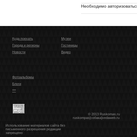
Необходимо авторизоватьс
Куда поехать
Музеи
Города и регионы
Гостиницы
Новости
Видео
Фотоальбомы
Блоги
***
© 2013 Ruskomas.ru
ruskompas[собака]vedaweb.ru
Использование материалов сайта без
письменного разрешения редакции
запрещено