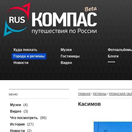
Куда поехать
Музеи
Фотоальбомы
Города и регионы
Гостиницы
Блоги
Новости
Видео
*****
ГЛАВНАЯ
/
РЕГИОНЫ
/
РЯЗАНСКАЯ ОБ
МЕНЮ
Касимов
Музеи
(4)
Видео
(3)
Что посмотреть
(96)
История
(27)
Новости
(2)