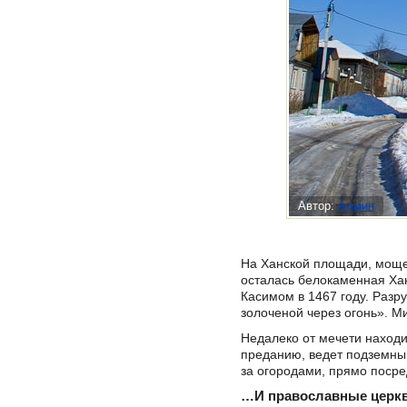
Автор:
Админ
На Ханской площади, мощен
осталась белокаменная Хан
Касимом в 1467 году. Разр
золоченой через огонь». М
Недалеко от мечети находит
преданию, ведет подземный
за огородами, прямо посре
…И православные церк