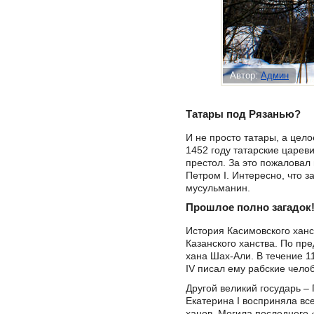
Автор:
Админ
Татары под Рязанью?
И не просто татары, а цело
1452 году татарские царев
престол. За это пожаловал
Петром I. Интересно, что з
мусульманин.
Прошлое полно загадок
История Касимовского хан
Казанского ханства. По пр
хана Шах-Али. В течение 
IV писал ему рабские чело
Другой великий государь –
Екатерина I восприняла в
ханов. Могила последнего 