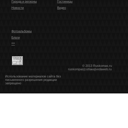
Города и регионы
Гостиницы
Новости
Видео
Фотоальбомы
Блоги
***
© 2013 Ruskomas.ru
ruskompas[собака]vedaweb.ru
Использование материалов сайта без
письменного разрешения редакции
запрещено