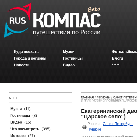
Куда поехать
Музеи
Фотоальбомы
Города и регионы
Гостиницы
Блоги
Новости
Видео
*****
ГЛАВНАЯ
/
РЕГИОНЫ
/
САНКТ-ПЕТЕРБУ
МЕНЮ
И ПАРК (МУЗЕЙ-ЗАПОВЕДНИК "ЦАРСКОЕ
Музеи
(11)
Екатерининский дво
Гостиницы
(8)
"Царское село")
Видео
(15)
Россия -
Санкт-Петербург
-
Что посмотреть
(395)
Пушкин
История
(27)