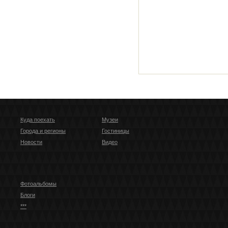
Куда поехать
Музеи
Города и регионы
Гостиницы
Новости
Видео
Фотоальбомы
Блоги
***