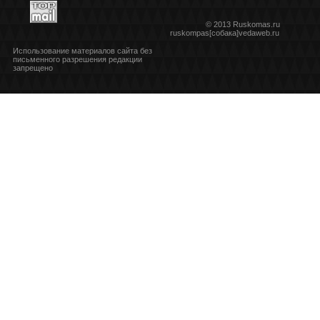
© 2013 Ruskomas.ru
ruskompas[собака]vedaweb.ru
Использование материалов сайта без
письменного разрешения редакции
запрещено