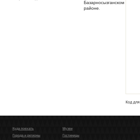
Базарносызганском
районе.
Кoд для
Куда поехать
Музеи
Города и регионы
Гостиницы