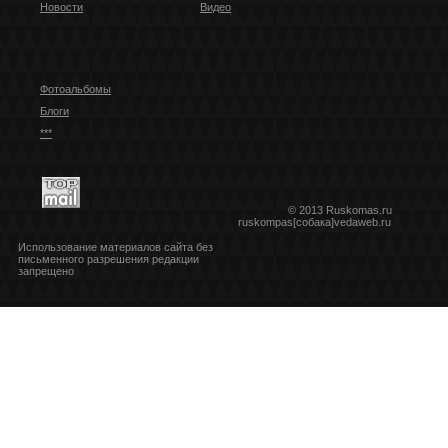
Новости
Видео
Фотоальбомы
Блоги
***
© 2013 Ruskomas.ru
ruskompas[собака]vedaweb.ru
Использование материалов сайта без
письменного разрешения редакции
запрещено