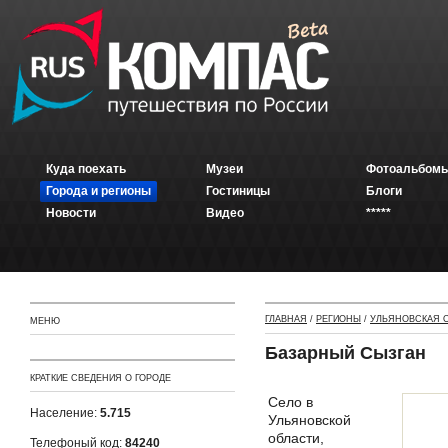
Куда поехать
Музеи
Фотоальбомы
Города и регионы
Гостиницы
Блоги
Новости
Видео
*****
ГЛАВНАЯ
/
РЕГИОНЫ
/
УЛЬЯНОВСКАЯ 
МЕНЮ
Базарный Сызган
КРАТКИЕ СВЕДЕНИЯ О ГОРОДЕ
Село в
Население:
5.715
Ульяновской
области,
Телефоный код:
84240