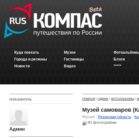
Куда поехать
Музеи
Фотоальбомы
Города и регионы
Гостиницы
Блоги
Новости
Видео
*****
ГЛАВНАЯ
/
АДМИН
/
ФОТОАЛЬБОМЫ
/
М
ПОЛЬЗОВАТЕЛЬ
Музей самоваров (К
Россия -
Рязанская область
-
Ка
93 фотографии
Админ