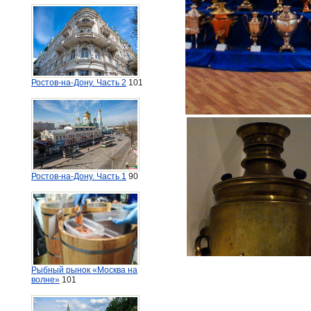
Ростов-на-Дону. Часть 2
101
Ростов-на-Дону. Часть 1
90
Рыбный рынок «Москва на
волне»
101