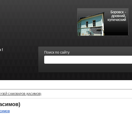
 !
Поиск по сайту
УЗЕЙ САМОВАРОВ (КАСИМОВ)
асимов)
симов