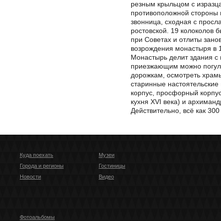
резным крыльцом с изразца
противоположной стороны 
звонница, сходная с просл
ростовской. 19 колоколов 
при Советах и отлиты зано
возрождения монастыря в 1
Монастырь делит здания с 
приезжающим можно погул
дорожкам, осмотреть храмы
старинные настоятельские 
корпус, просфорный корпу
кухня XVI века) и архиманд
Действительно, всё как 300
Куда поехать
Музеи
Города и регионы
Гостиницы
Новости
Видео
Фотоальбомы