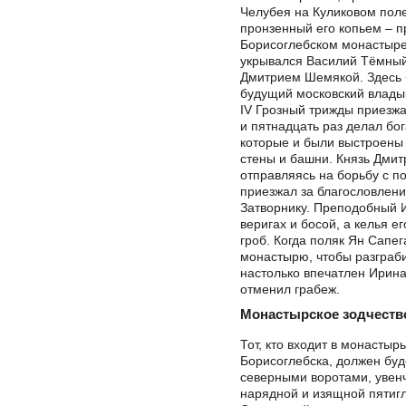
Челубея на Куликовом поле
пронзенный его копьем – п
Борисоглебском монастыре
укрывался Василий Тёмный
Дмитрием Шемякой. Здесь
будущий московский владык
IV Грозный трижды приезж
и пятнадцать раз делал бо
которые и были выстроены
стены и башни. Князь Дмит
отправляясь на борьбу с п
приезжал за благословлен
Затворнику. Преподобный 
веригах и босой, а келья ег
гроб. Когда поляк Ян Сапег
монастырю, чтобы разграби
настолько впечатлен Ирина
отменил грабеж.
Монастырское зодчеств
Тот, кто входит в монастыр
Борисоглебска, должен буд
северными воротами, уве
нарядной и изящной пятиг