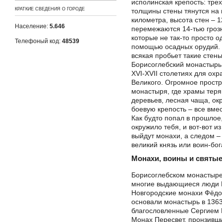
исполинская крепость: тре
КРАТКИЕ СВЕДЕНИЯ О ГОРОДЕ
толщины стены тянутся на
километра, высота стен – 
Население:
5.646
перемежаются 14-тью гро
которые не так-то просто о
Телефоный код:
48539
помощью осадных орудий. 
всякая пробьет такие стены
Борисоглебский монастырь
XVI-XVII столетиях для охр
Великого. Огромное простр
монастыря, где храмы тер
деревьев, лесная чаща, о
боевую крепость – все вмес
Как будто попал в прошлое,
окружило тебя, и вот-вот и
выйдут монахи, а следом –
великий князь или воин-бо
Монахи, воины и святы
Борисоглебском монастыр
многие выдающиеся люди 
Новгородские монахи Фёдо
основали монастырь в 1363
благословленные Сергием 
Монах Пересвет, пронзивш