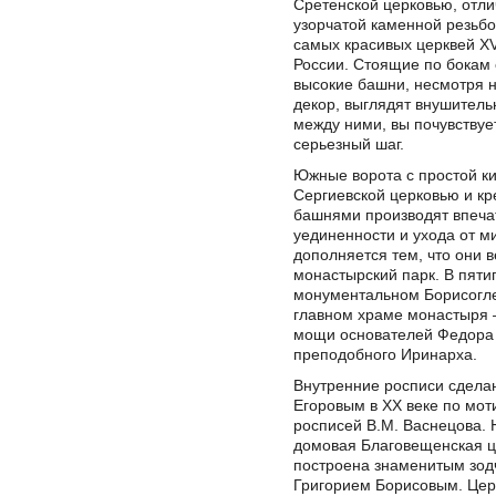
Сретенской церковью, отл
узорчатой каменной резьбо
самых красивых церквей XVI
России. Стоящие по бокам 
высокие башни, несмотря 
декор, выглядят внушитель
между ними, вы почувствуе
серьезный шаг.
Южные ворота с простой к
Сергиевской церковью и к
башнями производят впеча
уединенности и ухода от м
дополняется тем, что они в
монастырский парк. В пяти
монументальном Борисогле
главном храме монастыря 
мощи основателей Федора 
преподобного Иринарха.
Внутренние росписи сдела
Егоровым в XX веке по мот
росписей В.М. Васнецова. 
домовая Благовещенская ц
построена знаменитым зод
Григорием Борисовым. Цер