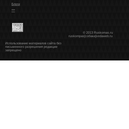
Блоги
***
© 2013 Ruskomas.ru
ruskompas[собака]vedaweb.ru
Использование материалов сайта без
письменного разрешения редакции
запрещено