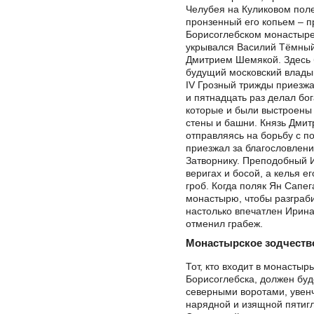
Челубея на Куликовом поле
пронзенный его копьем – п
Борисоглебском монастыре
укрывался Василий Тёмный
Дмитрием Шемякой. Здесь
будущий московский владык
IV Грозный трижды приезж
и пятнадцать раз делал бо
которые и были выстроены
стены и башни. Князь Дмит
отправляясь на борьбу с п
приезжал за благословлен
Затворнику. Преподобный 
веригах и босой, а келья ег
гроб. Когда поляк Ян Сапег
монастырю, чтобы разграби
настолько впечатлен Ирина
отменил грабеж.
Монастырское зодчеств
Тот, кто входит в монастыр
Борисоглебска, должен буд
северными воротами, уве
нарядной и изящной пятиг