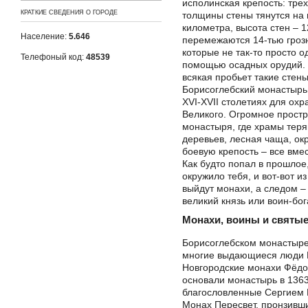
исполинская крепость: тре
КРАТКИЕ СВЕДЕНИЯ О ГОРОДЕ
толщины стены тянутся на
километра, высота стен – 
Население:
5.646
перемежаются 14-тью гро
которые не так-то просто о
Телефоный код:
48539
помощью осадных орудий. 
всякая пробьет такие стены
Борисоглебский монастырь
XVI-XVII столетиях для охр
Великого. Огромное простр
монастыря, где храмы тер
деревьев, лесная чаща, о
боевую крепость – все вмес
Как будто попал в прошлое,
окружило тебя, и вот-вот и
выйдут монахи, а следом –
великий князь или воин-бо
Монахи, воины и святы
Борисоглебском монастыр
многие выдающиеся люди 
Новгородские монахи Фёдо
основали монастырь в 1363
благословленные Сергием 
Монах Пересвет, пронзивш