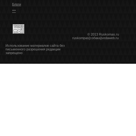
Блоги
***
© 2013 Ruskomas.ru
ruskompas[собака]vedaweb.ru
Использование материалов сайта без
письменного разрешения редакции
запрещено