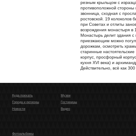
резным крыльцом с изразца
противоположной стороны 
звонница, сходная с просл
ростовской. 19 колоколов 
при Советах и отлиты зано
возрождения монастыря в 1
Монастырь делит здания с 
приезжающим можно погул
дорожкам, осмотреть храмы
старинные настоятельские 
корпус, просфорный корпу
кухня XVI века) и архиманд
Действительно, всё как 300
Куда поехать
Музеи
Города и регионы
Гостиницы
Новости
Видео
Фотоальбомы