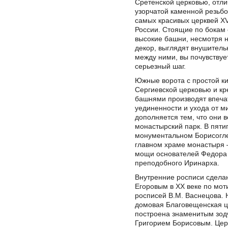
Сретенской церковью, отл
узорчатой каменной резьбо
самых красивых церквей XVI
России. Стоящие по бокам 
высокие башни, несмотря 
декор, выглядят внушитель
между ними, вы почувствуе
серьезный шаг.
Южные ворота с простой к
Сергиевской церковью и к
башнями производят впеча
уединенности и ухода от м
дополняется тем, что они в
монастырский парк. В пяти
монументальном Борисогле
главном храме монастыря 
мощи основателей Федора 
преподобного Иринарха.
Внутренние росписи сдела
Егоровым в XX веке по мот
росписей В.М. Васнецова. 
домовая Благовещенская ц
построена знаменитым зод
Григорием Борисовым. Цер