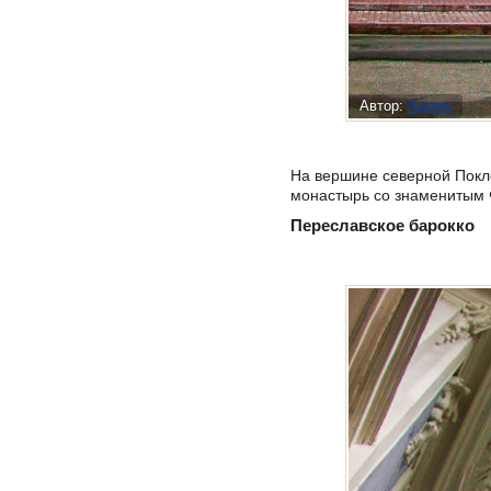
Автор:
Админ
На вершине северной Покло
монастырь со знаменитым 
Переславское барокко