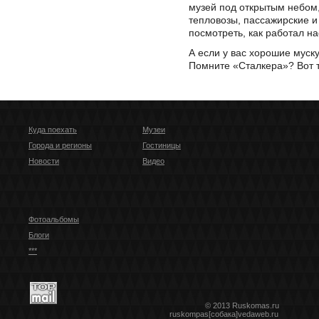
музей под открытым небом,
тепловозы, пассажирские и
посмотреть, как работал на
А если у вас хорошие муску
Помните «Сталкера»? Вот т
Куда поехать
Музеи
Города и регионы
Гостиницы
Новости
Видео
Фотоальбомы
Блоги
***
© 2013 Ruskomas.ru
ruskompas[собака]vedaweb.ru