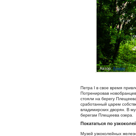
Автор:
Админ
Петра I в свое время прив
Потренировав новобранцев
стояли на берегу Плещеева 
сработанный царем собстве
владимирских дворян. В му
берегам Плещеева озера.
Покататься по узкоколе
Музей узкоколейных железны