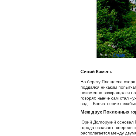
Автор:
Админ
Синий Камень
На берегу Плещеева озера 
поддался никаким попыткам
неизменно возвращался на
говорят, нынче сам стал «
вод… Впечатление незабы
Меж двух Поклонных го
Юрий Долгорукий основал 
города означает: «переявш
располагается между двумя