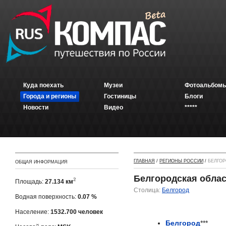
Куда поехать
Музеи
Фотоальбомы
Города и регионы
Гостиницы
Блоги
Новости
Видео
*****
ГЛАВНАЯ
/
РЕГИОНЫ РОССИИ
/
БЕЛГОР
ОБЩАЯ ИНФОРМАЦИЯ
Белгородская обла
2
Площадь:
27.134 км
Столица:
Белгород
Водная поверхность:
0.07 %
Население:
1532.700 человек
Белгород
***