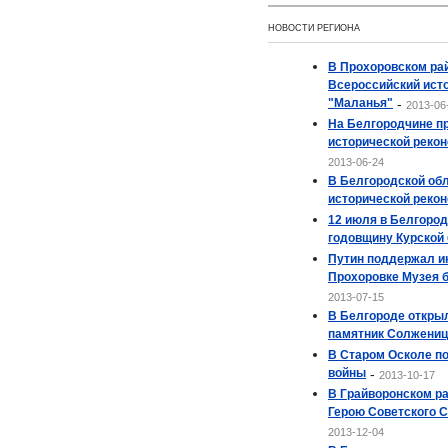
НОВОСТИ РЕГИОНА
В Прохоровском рай
Всероссийский ист
"Маланья"
-
2013-06
На Белгородчине п
исторической реко
2013-06-24
В Белгородской об
исторической рекон
12 июля в Белгород
годовщину Курской
Путин поддержал и
Прохоровке Музея б
2013-07-15
В Белгороде откры
памятник Солжени
В Старом Осколе п
войны
-
2013-10-17
В Грайворонском р
Герою Советского С
2013-12-04