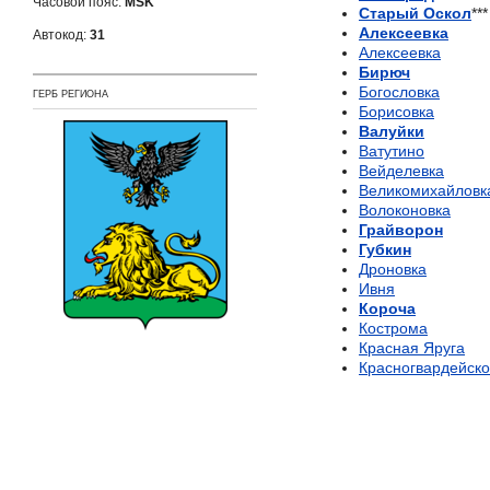
Часовой пояс:
MSK
Старый Оскол
***
Алексеевка
Автокод:
31
Алексеевка
Бирюч
Богословка
ГЕРБ РЕГИОНА
Борисовка
Валуйки
Ватутино
Вейделевка
Великомихайловк
Волоконовка
Грайворон
Губкин
Дроновка
Ивня
Короча
Кострома
Красная Яруга
Красногвардейск