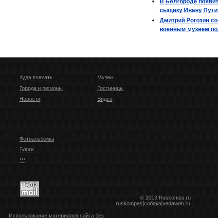
В Белгороде появи
сыщику Ивану Пути
Дмитрий Рогозин со
военным музеем по
Куда поехать
Музеи
Города и регионы
Гостиницы
Новости
Видео
Фотоальбомы
Блоги
***
© 2013 Ruskomas.ru
ruskompas[собака]vedaweb.ru
Использование материалов сайта без