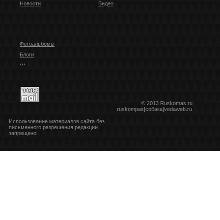
Новости
Видео
Фотоальбомы
Блоги
***
© 2013 Ruskomas.ru
ruskompas[собака]vedaweb.ru
Использование материалов сайта без
письменного разрешения редакции
запрещено