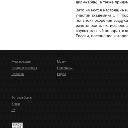
дирижабль), а также приду
Зато имеются настоящие ис
участии академика С.П. Ко
попыток покорения воздуха
ракетоносителях, исследов
спускательный аппарат, в к
России, посещение которог
Куда поехать
Музеи
Города и регионы
Гостиницы
Новости
Видео
Фотоальбомы
Блоги
***