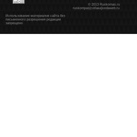
© 2013 Ruskomas.ru
ruskompas[собака]vedaweb.ru
Использование материалов сайта без
письменного разрешения редакции
запрещено