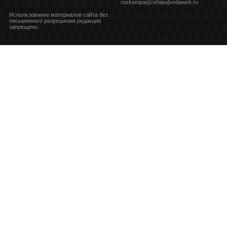
ruskompas[собака]vedaweb.ru
Использование материалов сайта без
письменного разрешения редакции
запрещено