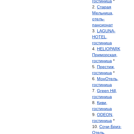
гостиница
*
Старая
Мельница,
отель-
пансионат
LAGUNA-
HOTEL,
гостиница
HELIOPARK
Приморская,
гостиница
*
Престиж,
гостиница
*
МонОтель,
гостиница
Green Hill,
гостиница
Киви,
гостиница
ODEON,
гостиница
*
Сочи-Бриз-
Отель,