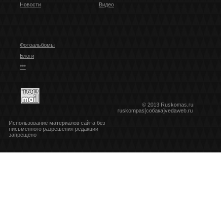
Новости
Видео
Фотоальбомы
Блоги
***
© 2013 Ruskomas.ru
ruskompas[собака]vedaweb.ru
Использование материалов сайта без
письменного разрешения редакции
запрещено