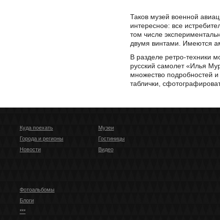
Таков музей военной авиац
интересное: все истребите
том числе экспериментальн
двумя винтами. Имеются а
В разделе ретро-техники м
русский самолет «Илья Мур
множество подробностей и 
таблички, сфотографирова
Куда поехать
Музеи
Города и регионы
Гостиницы
Новости
Видео
Фотоальбомы
Блоги
***