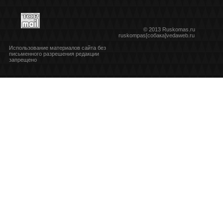
© 2013 Ruskomas.ru
ruskompas[собака]vedaweb.ru
Использование материалов сайта без
письменного разрешения редакции
запрещено