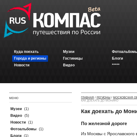
Куда поехать
Музеи
Фотоальбомы
Города и регионы
Гостиницы
Блоги
Новости
Видео
*****
ГЛАВНАЯ
/
РЕГИОНЫ
/
МОСКОВСКАЯ О
МЕНЮ
КАК ДОЕХАТЬ ДО МОНИНО
Музеи
(1)
Как доехать до Мон
Видео
(5)
Новости
(1)
По железной дороге
Фотоальбомы
(1)
Из Москвы с Ярославского 
Блоги
(1)