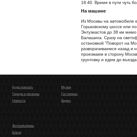
18:40. Время в пути чуть б
На машине
Из Москвы на автомобиле е
Горьковскому шоссе или п
Энтузиастов до 38 км мимо
Балашиха. Сразу на свето
остановкой "Поворот на Мо
разворачиваемся назад и 
проезжаем в сторону Моск
грунтовку и едем до въезда
Куда поехать
Музеи
Города и регионы
Гостиницы
Новости
Видео
Фотоальбомы
Блоги