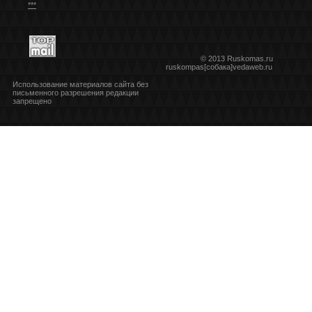
***
© 2013 Ruskomas.ru
ruskompas[собака]vedaweb.ru
Использование материалов сайта без
письменного разрешения редакции
запрещено