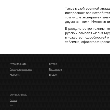
Таков музей военной авиац
интересное: все истребите
том числе экспериментальн
двумя винтами. Имеются а
В разделе ретро-техники м
русский самолет «Илья Мур
множество подробностей и 
таблички, сфотографирова
Куда поехать
Музеи
Города и регионы
Гостиницы
Новости
Видео
Фотоальбомы
Блоги
***