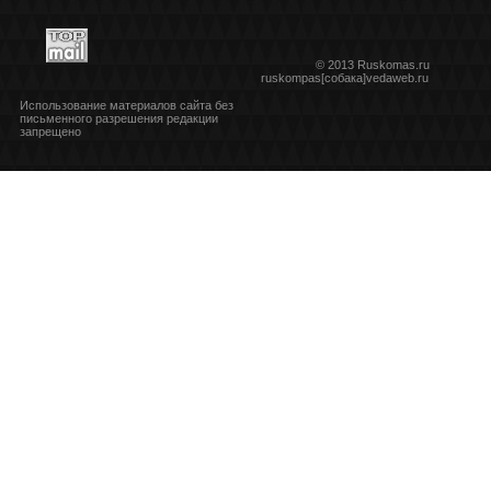
© 2013 Ruskomas.ru
ruskompas[собака]vedaweb.ru
Использование материалов сайта без
письменного разрешения редакции
запрещено