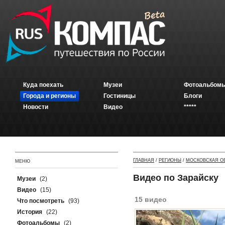
Куда поехать
Музеи
Фотоальбомы
Города и регионы
Гостиницы
Блоги
Новости
Видео
*****
ГЛАВНАЯ
/
РЕГИОНЫ
/
МОСКОВСКАЯ О
МЕНЮ
Видео по Зарайску
Музеи
(2)
Видео
(15)
15 видео
Что посмотреть
(93)
История
(22)
Фотоальбомы
(2)