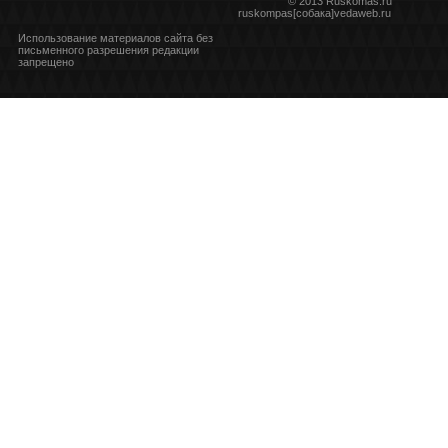
© 2013 Ruskomas.ru
ruskompas[собака]vedaweb.ru
Использование материалов сайта без
письменного разрешения редакции
запрещено