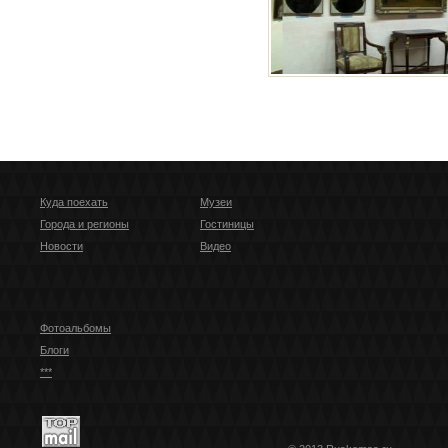
Куда поехать
Музеи
Города и регионы
Гостиницы
Новости
Видео
Фотоальбомы
Блоги
***