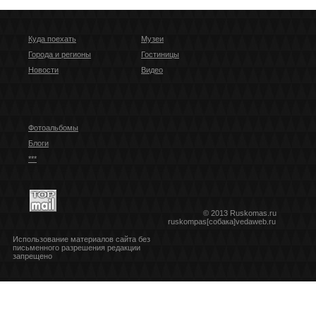
Куда поехать
Музеи
Города и регионы
Гостиницы
Новости
Видео
Фотоальбомы
Блоги
***
© 2013 Ruskomas.ru
ruskompas[собака]vedaweb.ru
Использование материалов сайта без
письменного разрешения редакции
запрещено