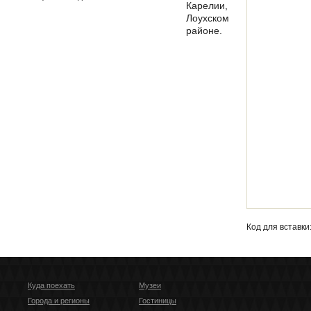
Карелии,
Лоухском
районе.
Кoд для вставки
Куда поехать
Музеи
Города и регионы
Гостиницы