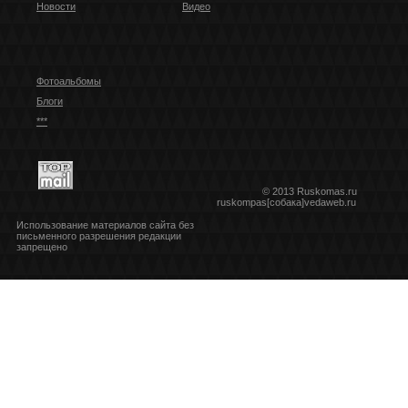
Новости
Видео
Фотоальбомы
Блоги
***
© 2013 Ruskomas.ru
ruskompas[собака]vedaweb.ru
Использование материалов сайта без
письменного разрешения редакции
запрещено