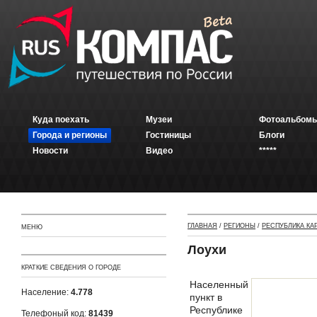
Куда поехать
Музеи
Фотоальбомы
Города и регионы
Гостиницы
Блоги
Новости
Видео
*****
ГЛАВНАЯ
/
РЕГИОНЫ
/
РЕСПУБЛИКА КА
МЕНЮ
Лоухи
КРАТКИЕ СВЕДЕНИЯ О ГОРОДЕ
Населенный
Население:
4.778
пункт в
Республике
Телефоный код:
81439