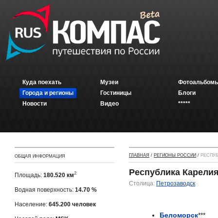
Куда поехать
Музеи
Фотоальбомы
Города и регионы
Гостиницы
Блоги
Новости
Видео
*****
ГЛАВНАЯ
/
РЕГИОНЫ РОССИИ
/
РЕСПУБ
ОБЩАЯ ИНФОРМАЦИЯ
Республика Карели
2
Площадь:
180.520 км
Столица:
Петрозаводск
Водная поверхность:
14.70 %
Население:
645.200 человек
Беломорск
***