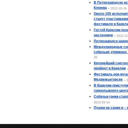
В Петрозаводске в
Клюева
-
2012-10-16
Около 100 исполни
станут участникам
фестиваля в Карел
Гостей Карелии поз
наследием
-
2012-11
Петрозаводск накр
Международные сор
собачьих упряжках
26
Крупнейший снегох
пройдет в Карелии
Фестиваль рок-музы
Медвежьегорске
-
2
В Карелии приступи
горнолыжного цент
Собачьи гонки стар
2013-03-14
Пушки на санки и – 