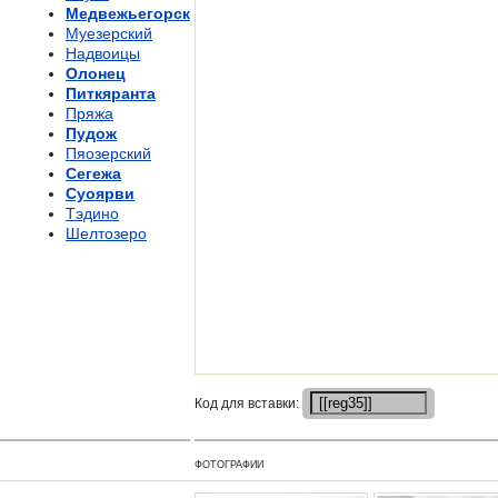
Медвежьегорск
Муезерский
Надвоицы
Олонец
Питкяранта
Пряжа
Пудож
Пяозерский
Сегежа
Суоярви
Тэдино
Шелтозеро
Кoд для вставки:
ФОТОГРАФИИ