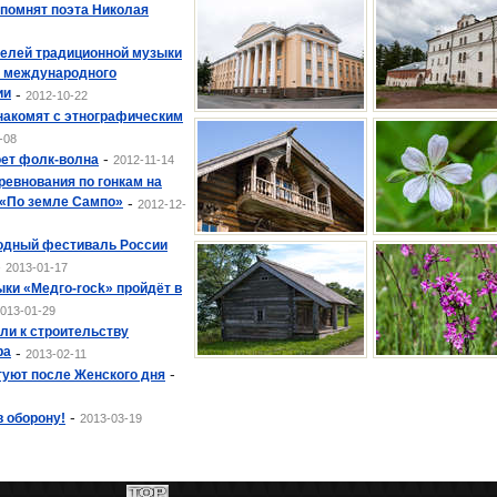
спомнят поэта Николая
телей традиционной музыки
и международного
ии
-
2012-10-22
накомят с этнографическим
-08
-
оет фолк-волна
2012-11-14
евнования по гонкам на
 «По земле Сампо»
-
2012-12-
одный фестиваль России
-
2013-01-17
ки «Медго-rock» пройдёт в
013-01-29
ли к строительству
ра
-
2013-02-11
-
туют после Женского дня
-
в оборону!
2013-03-19