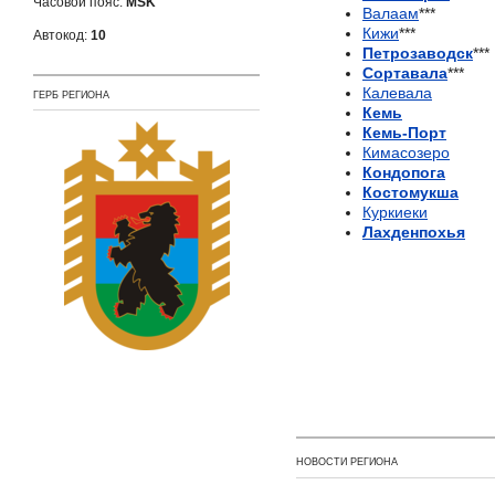
Часовой пояс:
MSK
Валаам
***
Кижи
***
Автокод:
10
Петрозаводск
***
Сортавала
***
Калевала
ГЕРБ РЕГИОНА
Кемь
Кемь-Порт
Кимасозеро
Кондопога
Костомукша
Куркиеки
Лахденпохья
НОВОСТИ РЕГИОНА