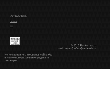
Фотоальбомы
Блоги
***
© 2013 Ruskomas.ru
ruskompas[собака]vedaweb.ru
Использование материалов сайта без
письменного разрешения редакции
запрещено