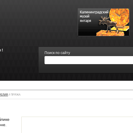
 !
Поиск по сайту
РЕЛИЯ
/
ПРЯЖА
блике
не.