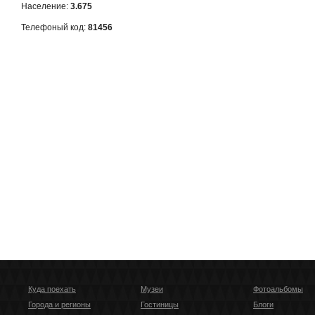
Население:
3.675
Телефоный код:
81456
Куда поехать
Музеи
Фотоальбомы
Города и регионы
Гостиницы
Блоги