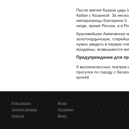
После взятия Казани царь 
Кабан с Казанкой. За неск
императрицы Екатерина II.
нигде, кроме России, а в Р
Красивейшая Азимовская м
золотоордынскую, старейша
нужно увидеть в первую оч
муэдзины, возвышаются мина
Предупреждение для п
9 высококлассных театров 
прогулок по городу с беск
кухней.
Куда поехать
Музеи
Города и регионы
Гостиницы
Новости
Видео