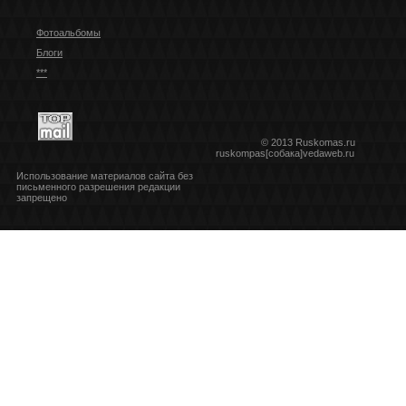
Фотоальбомы
Блоги
***
© 2013 Ruskomas.ru
ruskompas[собака]vedaweb.ru
Использование материалов сайта без
письменного разрешения редакции
запрещено