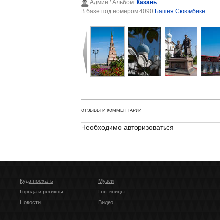
Админ
/ Альбом:
Казань
В базе под номером 4090
Башня Сююмбике
ОТЗЫВЫ И КОММЕНТАРИИ
Необходимо авторизоваться
Куда поехать
Музеи
Города и регионы
Гостиницы
Новости
Видео