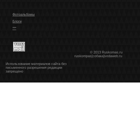
Фотоальбомы
Блоги
***
© 2013 Ruskomas.ru
ruskompas[собака]vedaweb.ru
Использование материалов сайта без
письменного разрешения редакции
запрещено