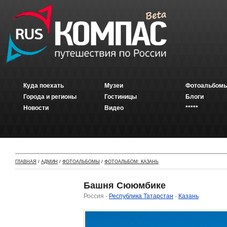
Куда поехать
Музеи
Фотоальбомы
Города и регионы
Гостиницы
Блоги
Новости
Видео
*****
ГЛАВНАЯ
/
АДМИН
/
ФОТОАЛЬБОМЫ
/
ФОТОАЛЬБОМ: КАЗАНЬ
Башня Сююмбике
Россия -
Республика Татарстан
-
Казань