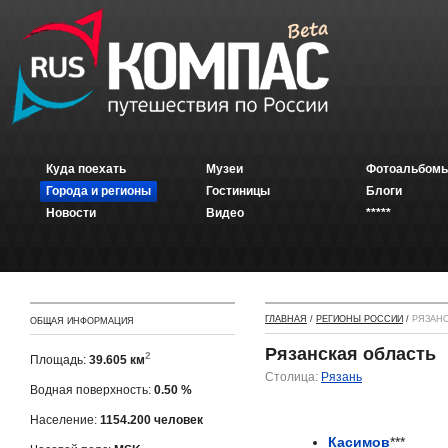
Куда поехать
Музеи
Фотоальбомы
Города и регионы
Гостиницы
Блоги
Новости
Видео
*****
ГЛАВНАЯ
/
РЕГИОНЫ РОССИИ
/
РЯЗАНС
ОБЩАЯ ИНФОРМАЦИЯ
Рязанская область
2
Площадь:
39.605 км
Столица:
Рязань
Водная поверхность:
0.50 %
Население:
1154.200 человек
Касимов
***