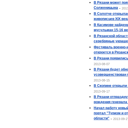
В Рязани может поя
Солженицына
-
201
В Солотче открыла
живописцев XIX века 
В Касимове найден
мусульман 15-16 ве
В Рязанской облас
серебряные украше
Фестиваль военно-
откроется в Рязанс
В Рязани появились
2013-08-07
В Рязани будет обн
усовершенствован 
2013-08-15
В Скопине открыли 
2013-09-17
В Рязани отпраздну
рождения генерала
Начал работу нов
портал "Туризм и о
области"
-
2013-09-2