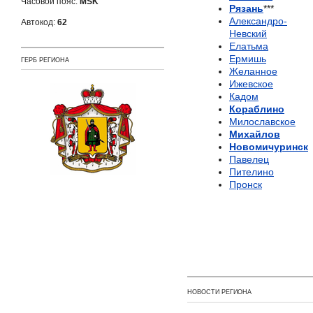
Часовой пояс:
MSK
Рязань
***
Александро-
Автокод:
62
Невский
Елатьма
Ермишь
ГЕРБ РЕГИОНА
Желанное
Ижевское
Кадом
Кораблино
Милославское
Михайлов
Новомичуринск
Павелец
Пителино
Пронск
НОВОСТИ РЕГИОНА