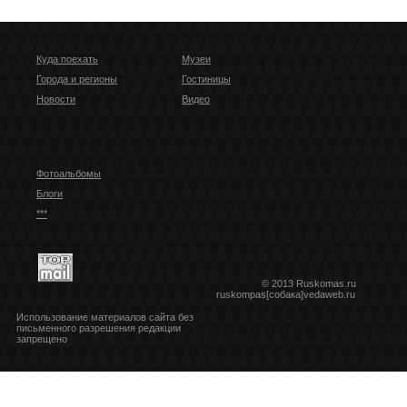
Куда поехать
Музеи
Города и регионы
Гостиницы
Новости
Видео
Фотоальбомы
Блоги
***
© 2013 Ruskomas.ru
ruskompas[собака]vedaweb.ru
Использование материалов сайта без
письменного разрешения редакции
запрещено