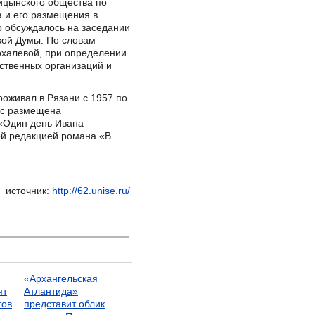
цынского общества по
а и его размещения в
 обсуждалось на заседании
ской Думы. По словам
охалевой, при определении
ственных организаций и
оживал в Рязани с 1957 по
час размещена
 «Один день Ивана
ой редакцией романа «В
.
источник:
http://62.unise.ru/
«Архангельская
ят
Атлантида»
тов
представит облик