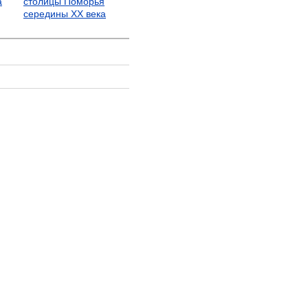
а
столицы Поморья
середины ХХ века