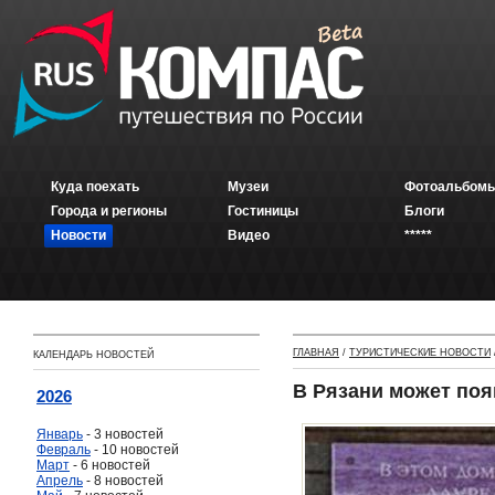
Куда поехать
Музеи
Фотоальбомы
Города и регионы
Гостиницы
Блоги
Новости
Видео
*****
ГЛАВНАЯ
/
ТУРИСТИЧЕСКИЕ НОВОСТИ
КАЛЕНДАРЬ НОВОСТЕЙ
В Рязани может поя
2026
Январь
- 3 новостей
Февраль
- 10 новостей
Март
- 6 новостей
Апрель
- 8 новостей