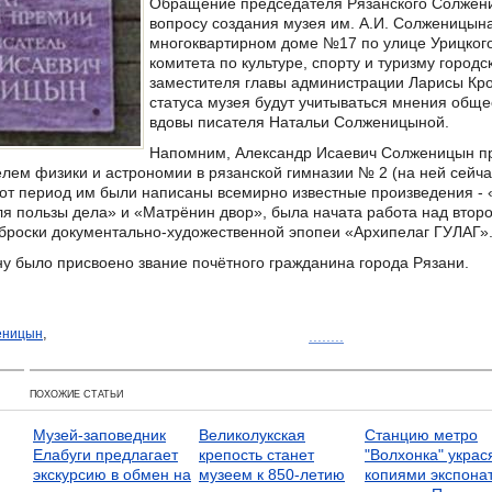
Обращение председателя Рязанского Солжени
вопросу создания музея им. А.И. Солженицын
многоквартирном доме №17 по улице Урицкого
комитета по культуре, спорту и туризму город
заместителя главы администрации Ларисы Кр
статуса музея будут учитываться мнения обще
вдовы писателя Натальи Солженицыной.
Напомним, Александр Исаевич Солженицын пр
телем физики и астрономии в рязанской гимназии № 2 (на ней сей
тот период им были написаны всемирно известные произведения -
ля пользы дела» и «Матрёнин двор», была начата работа над втор
аброски документально-художественной эпопеи «Архипелаг ГУЛАГ»
ну было присвоено звание почётного гражданина города Рязани.
,
еницын
........
ПОХОЖИЕ СТАТЬИ
Музей-заповедник
Великолукская
Станцию метро
Елабуги предлагает
крепость станет
"Волхонка" украс
экскурсию в обмен на
музеем к 850-летию
копиями экспона