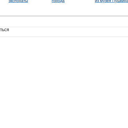
экспонаты
города
из музея Пушкин
ться