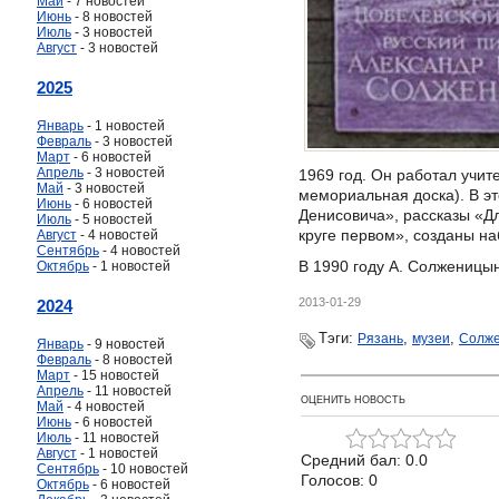
Май
- 7 новостей
Июнь
- 8 новостей
Июль
- 3 новостей
Август
- 3 новостей
2025
Январь
- 1 новостей
Февраль
- 3 новостей
Март
- 6 новостей
Апрель
- 3 новостей
1969 год. Он работал учи
Май
- 3 новостей
мемориальная доска). В э
Июнь
- 6 новостей
Денисовича», рассказы «Д
Июль
- 5 новостей
круге первом», созданы н
Август
- 4 новостей
Сентябрь
- 4 новостей
В 1990 году А. Солженицы
Октябрь
- 1 новостей
2013-01-29
2024
Тэги:
,
,
Рязань
музеи
Солж
Январь
- 9 новостей
Февраль
- 8 новостей
Март
- 15 новостей
Апрель
- 11 новостей
ОЦЕНИТЬ НОВОСТЬ
Май
- 4 новостей
Июнь
- 6 новостей
Июль
- 11 новостей
Август
- 1 новостей
Средний бал: 0.0
Сентябрь
- 10 новостей
Голосов: 0
Октябрь
- 6 новостей