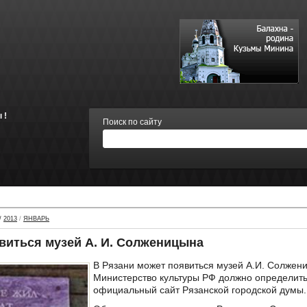
 !
Поиск по сайту
/
2013
/
ЯНВАРЬ
виться музей А. И. Солженицына
В Рязани может появиться музей А.И. Солжени
Министерство культуры РФ должно определить 
официальный сайт Рязанской городской думы.