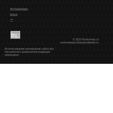
Фотоальбомы
Блоги
***
© 2013 Ruskomas.ru
ruskompas[собака]vedaweb.ru
Использование материалов сайта без
письменного разрешения редакции
запрещено