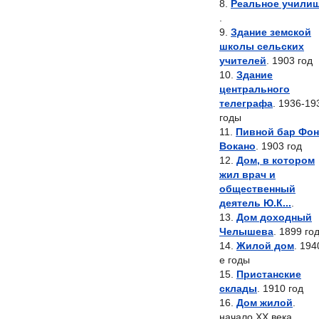
Реальное учили
.
Здание земской
школы сельских
учителей
. 1903 год
Здание
центрального
телеграфа
. 1936-19
годы
Пивной бар Фон
Вокано
. 1903 год
Дом, в котором
жил врач и
общественный
деятель Ю.К...
.
Дом доходный
Челышева
. 1899 го
Жилой дом
. 194
е годы
Пристанские
склады
. 1910 год
Дом жилой
.
начало XX века,