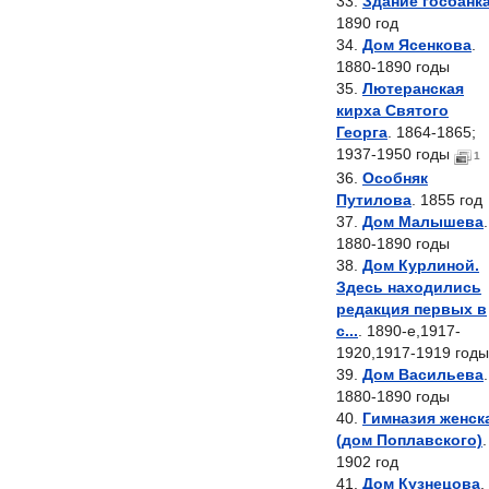
Здание госбанк
1890 год
Дом Ясенкова
.
1880-1890 годы
Лютеранская
кирха Святого
Георга
. 1864-1865;
1937-1950 годы
1
Особняк
Путилова
. 1855 год
Дом Малышева
.
1880-1890 годы
Дом Курлиной.
Здесь находились
редакция первых в
с...
. 1890-е,1917-
1920,1917-1919 годы
Дом Васильева
.
1880-1890 годы
Гимназия женск
(дом Поплавского)
.
1902 год
Дом Кузнецова
.