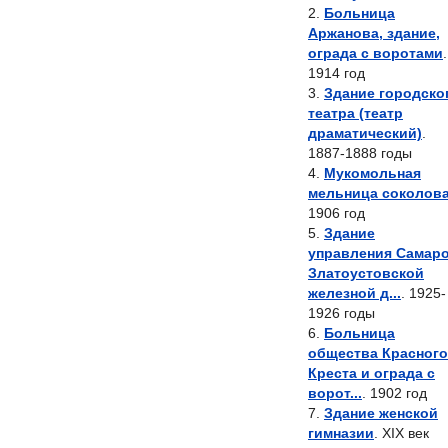
Больница
Аржанова, здание,
ограда с воротами
.
1914 год
Здание городско
театра (театр
драматический)
.
1887-1888 годы
Мукомольная
мельница соколов
1906 год
Здание
управления Самаро
Златоустовской
железной д...
. 1925-
1926 годы
Больница
общества Красного
Креста и ограда с
ворот...
. 1902 год
Здание женской
гимназии
. XIX век