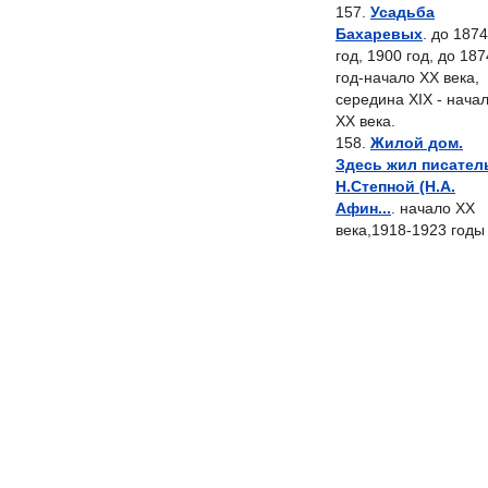
Усадьба
Бахаревых
. до 1874
год, 1900 год, до 187
год-начало XX века,
середина XIX - нача
XX века.
Жилой дом.
Здесь жил писател
Н.Степной (Н.А.
Афин...
. начало XX
века,1918-1923 годы