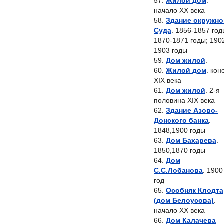
Жилой дом
.
начало XX века
Здание окружно
Суда
. 1856-1857 год
1870-1871 годы; 190
1903 годы
Дом жилой
.
Жилой дом
. кон
XIX века
Дом жилой
. 2-я
половина XIX века
Здание Азово-
Донского банка
.
1848,1900 годы
Дом Бахарева
.
1850,1870 годы
Дом
С.С.Лобанова
. 1900
год
Особняк Клодта
(дом Белоусова)
.
начало XX века
Дом Калачева