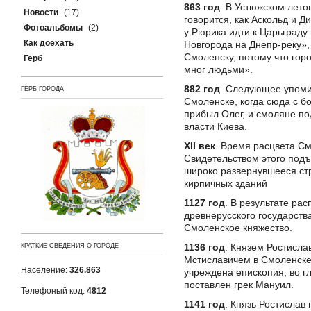
863 год
. В Устюжском лето
Новости
(17)
говорится, как Аскольд и Д
Фотоальбомы
(2)
у Рюрика идти к Царьграду
Как доехать
Новгорода на Днепр-реку», 
Смоленску, потому что гор
Герб
мног людьми».
882 год
. Следующее упом
ГЕРБ ГОРОДА
Смоленске, когда сюда с 
прибыл Олег, и смоляне п
власти Киева.
XII век
. Время расцвета См
Свидетельством этого под
широко развернувшееся ст
кирпичных зданий
1127 год
. В результате рас
древнерусского государств
Смоленское княжество.
1136 год
. Князем Ростисла
КРАТКИЕ СВЕДЕНИЯ О ГОРОДЕ
Мстиславичем в Смоленск
Население:
326.863
учреждена епископия, во г
поставлен грек Мануил.
Телефоный код:
4812
1141 год
. Князь Ростислав