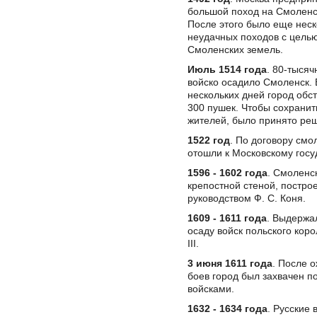
большой поход на Смоленс
После этого было еще неск
неудачных походов с цель
Смоленских земель.
Июль 1514 года
. 80-тысяч
войско осадило Смоленск. 
нескольких дней город обс
300 пушек. Чтобы сохранить
жителей, было принято реш
1522 год
. По договору смо
отошли к Московскому госу
1596 - 1602 года
. Смоленс
крепостной стеной, постро
руководством Ф. С. Коня.
1609 - 1611 года
. Выдержа
осаду войск польского кор
III.
3 июня 1611 года
. После 
боев город был захвачен п
войсками.
1632 - 1634 года
. Русские 