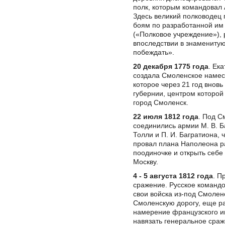
полк, которым командовал А
Здесь великий полководец г
боям по разработанной им
(«Полковое учреждение»), 
впоследствии в знаменитую
побеждать».
20 декабря 1775 года
. Ека
создала Смоленское намес
которое через 21 год вновь
губернии, центром которой
город Смоленск.
22 июля 1812 года
. Под С
соединились армии М. В. Б
Толли и П. И. Багратиона, 
провал плана Наполеона р
поодиночке и открыть себе
Москву.
4 - 5 августа 1812 года
. П
сражение. Русское команд
свои войска из-под Смолен
Смоленскую дорогу, еще ра
намерение французского 
навязать генеральное сраж