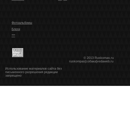
Фотоальбомы
Блоги
***
© 2013 Ruskomas.ru
ruskompas[собака]vedaweb.ru
Использование материалов сайта без
письменного разрешения редакции
запрещено