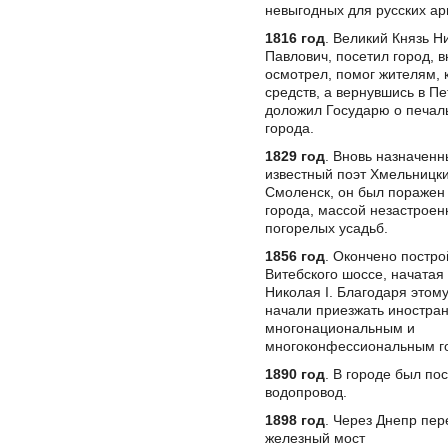
невыгодных для русских ар
1816 год
. Великий Князь Н
Павлович, посетил город, 
осмотрел, помог жителям, к
средств, а вернувшись в Пе
доложил Государю о печа
города.
1829 год
. Вновь назначенн
известный поэт Хмельницки
Смоленск, он был поражен
города, массой незастроен
погорелых усадьб.
1856 год
. Окончено постр
Витебского шоссе, начатая
Николая I. Благодаря этом
начали приезжать иностран
многонациональным и
многоконфессиональным г
1890 год
. В городе был по
водопровод.
1898 год
. Через Днепр пе
железный мост