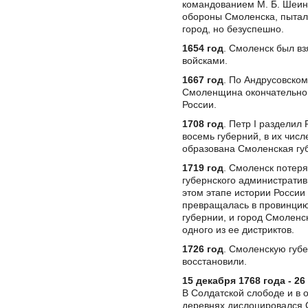
командованием М. Б. Шеин
обороны Смоленска, пытал
город, но безуспешно.
1654 год
. Смоленск был вз
войсками.
1667 год
. По Андрусовско
Смоленщина окончательно
России.
1708 год
. Петр I разделил
восемь губерний, в их числ
образована Смоленская гу
1719 год
. Смоленск потер
губернского административ
этом этапе истории Росси
превращалась в провинци
губернии, и город Смоленс
одного из ее дистриктов.
1726 год
. Смоленскую губ
восстановили.
15 декабря 1768 года - 26
В Солдатской слободе и в 
деревнях дислоцировался 