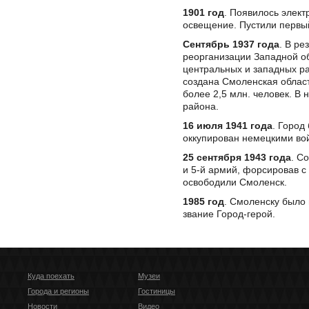
1901 год
. Появилось элект
освещение. Пустили первы
Сентябрь 1937 года
. В ре
реорганизации Западной об
центральных и западных р
создана Смоленская облас
более 2,5 млн. человек. В 
района.
16 июля 1941 года
. Город
оккупирован немецкими во
25 сентября 1943 года
. С
и 5-й армий, форсировав с
освободили Смоленск.
1985 год
. Смоленску было
звание Город-герой.
Куда поехать
Музеи
Города и регионы
Гостиницы
Новости
Видео