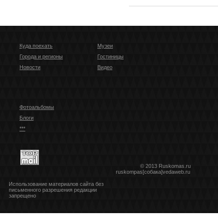
Куда поехать
Музеи
Города и регионы
Гостиницы
Новости
Видео
Фотоальбомы
Блоги
***
© 2013 Ruskomas.ru
ruskompas[собака]vedaweb.ru
Использование материалов сайта без
письменного разрешения редакции
запрещено