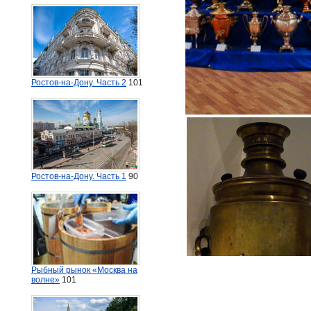
Ростов-на-Дону. Часть 2
101
Ростов-на-Дону. Часть 1
90
Рыбный рынок «Москва на
волне»
101