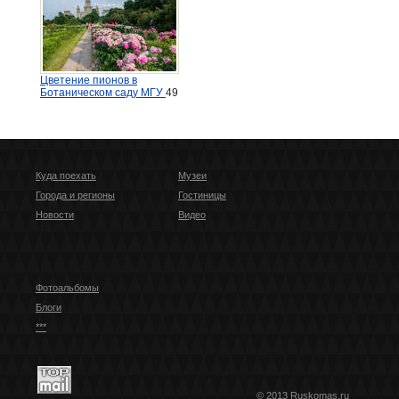
Цветение пионов в
Ботаническом саду МГУ
49
Куда поехать
Музеи
Города и регионы
Гостиницы
Новости
Видео
Фотоальбомы
Блоги
***
© 2013 Ruskomas.ru