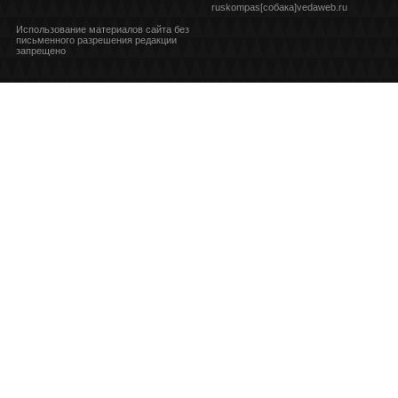
ruskompas[собака]vedaweb.ru
Использование материалов сайта без
письменного разрешения редакции
запрещено