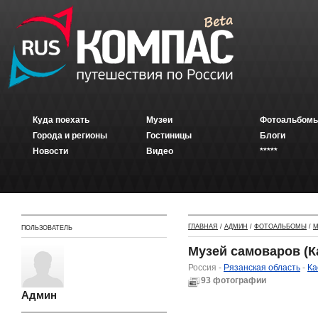
Куда поехать
Музеи
Фотоальбомы
Города и регионы
Гостиницы
Блоги
Новости
Видео
*****
ГЛАВНАЯ
/
АДМИН
/
ФОТОАЛЬБОМЫ
/
М
ПОЛЬЗОВАТЕЛЬ
Музей самоваров (К
Россия -
Рязанская область
-
Ка
93 фотографии
Админ