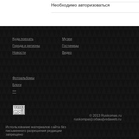
Необходимо авторизоваться
Куда поехать
Музеи
Города и регионы
Гостиницы
Новости
Видео
Фотоальбомы
Блоги
***
© 2013 Ruskomas.ru
ruskompas[собака]vedaweb.ru
Использование материалов сайта без
письменного разрешения редакции
запрещено