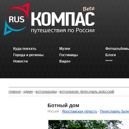
Куда поехать
Музеи
Фотоальбомы
Города и регионы
Гостиницы
Блоги
Новости
Видео
*****
ГЛАВНАЯ
/
АДМИН
/
ФОТОАЛЬБОМЫ
/
ФОТОАЛЬБОМ: ПЕРЕСЛАВЛЬ-ЗАЛЕССКИЙ
Ботный дом
Россия -
Ярославская область
-
Переславль-Зале