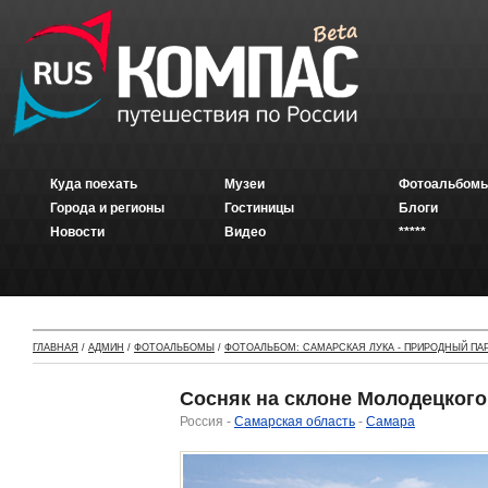
Куда поехать
Музеи
Фотоальбомы
Города и регионы
Гостиницы
Блоги
Новости
Видео
*****
ГЛАВНАЯ
/
АДМИН
/
ФОТОАЛЬБОМЫ
/
ФОТОАЛЬБОМ: САМАРСКАЯ ЛУКА - ПРИРОДНЫЙ ПА
Сосняк на склоне Молодецкого
Россия -
Самарская область
-
Самара