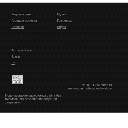
Куда поехать
Музеи
Города и регионы
Гостиницы
Новости
Видео
Фотоальбомы
Блоги
***
© 2013 Ruskomas.ru
ruskompas[собака]vedaweb.ru
Использование материалов сайта без
письменного разрешения редакции
запрещено