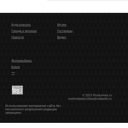
Куда поехать
Музеи
Города и регионы
Гостиницы
Новости
Видео
Фотоальбомы
Блоги
***
© 2013 Ruskomas.ru
ruskompas[собака]vedaweb.ru
Использование материалов сайта без
письменного разрешения редакции
запрещено