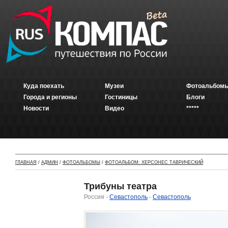
Куда поехать
Музеи
Фотоальбомы
Города и регионы
Гостиницы
Блоги
Новости
Видео
*****
ГЛАВНАЯ
/
АДМИН
/
ФОТОАЛЬБОМЫ
/
ФОТОАЛЬБОМ: ХЕРСОНЕС ТАВРИЧЕСКИЙ
Трибуны театра
Россия -
Севастополь
-
Севастополь