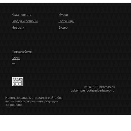
Куда поехать
Музеи
Города и регионы
Гостиницы
Новости
Видео
Фотоальбомы
Блоги
***
© 2013 Ruskomas.ru
ruskompas[собака]vedaweb.ru
Использование материалов сайта без
письменного разрешения редакции
запрещено